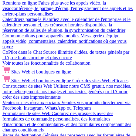
Réunions en ligne
Faites plus avec les appels vidéo, la
visioconférence, le partage d'écran, l'enregistrement des appels et les
arrière-plans personnalisés
Calendriers partagés
Planifiez avec le calendrier de l'entreprise et le
calendrier personnel, les créneaux horaires disponibles, la
réservation de salles de réunion, la synchronisation du calendrier
Communications pour appareils mobiles
Messagerie d'équipe,
appels vidéo, commentaires, calendrier, notifications où que vous
soyez
CoPilot dans le Chat
Source illimitée d'idées, de textes générés par
l'IA, de brainstorming et plus encore
Voir toutes les fonctionnalités de collaboration
Sites Web et boutiques en ligne
Sites Web et boutiques en ligne
Créez des sites Web efficaces
Constructeur de sites Web
Utilisez notre CMS gratuit, nos modèles,
notre hébergement, nos images et nos textes générés par l'IA pour
créer des sites impressionnants
Ventes sur les réseaux sociaux
Vendez vos produits directement via
Facebook, Instagram, WhatsApp ou Telegram
Formulaires de sites Web
Capturez des prospects avec des
formulaires de commande personnalisés, des formulaires
d'inscription et de commentaires, et des formulaires comprenant des
champs conditionnels
Pages de destination
Générez des prospects avec les formulaires de