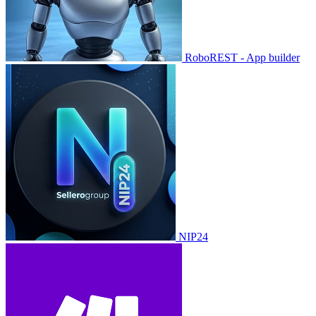
RoboREST - App builder
NIP24