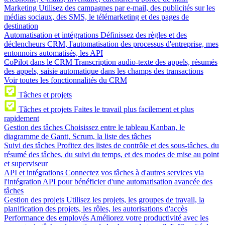
Marketing
Utilisez des campagnes par e-mail, des publicités sur les
médias sociaux, des SMS, le télémarketing et des pages de
destination
Automatisation et intégrations
Définissez des règles et des
déclencheurs CRM, l'automatisation des processus d'entreprise, mes
entonnoirs automatisés, les API
CoPilot dans le CRM
Transcription audio-texte des appels, résumés
des appels, saisie automatique dans les champs des transactions
Voir toutes les fonctionnalités du CRM
Tâches et projets
Tâches et projets
Faites le travail plus facilement et plus
rapidement
Gestion des tâches
Choisissez entre le tableau Kanban, le
diagramme de Gantt, Scrum, la liste des tâches
Suivi des tâches
Profitez des listes de contrôle et des sous-tâches, du
résumé des tâches, du suivi du temps, et des modes de mise au point
et superviseur
API et intégrations
Connectez vos tâches à d'autres services via
l'intégration API pour bénéficier d'une automatisation avancée des
tâches
Gestion des projets
Utilisez les projets, les groupes de travail, la
planification des projets, les rôles, les autorisations d'accès
Performance des employés
Améliorez votre productivité avec les