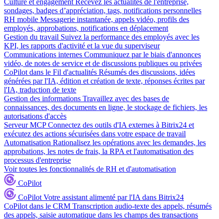
Culture et engagement
Recevez les actualités de l'entreprise,
sondages, badges d’appréciation, tags, notifications personnelles
RH mobile
Messagerie instantanée, appels vidéo, profils des
employés, approbations, notifications en déplacement
Gestion du travail
Suivez la performance des employés avec les
KPI, les rapports d'activité et la vue du superviseur
Communications internes
Communiquez par le biais d'annonces
vidéo, de notes de service et de discussions publiques ou privées
CoPilot dans le Fil d'actualités
Résumés des discussions, idées
générées par l'IA, édition et création de texte, réponses écrites par
l'IA, traduction de texte
Gestion des informations
Travaillez avec des bases de
connaissances, des documents en ligne, le stockage de fichiers, les
autorisations d'accès
Serveur MCP
Connectez des outils d'IA externes à Bitrix24 et
exécutez des actions sécurisées dans votre espace de travail
Automatisation
Rationalisez les opérations avec les demandes, les
approbations, les notes de frais, la RPA et l'automatisation des
processus d'entreprise
Voir toutes les fonctionnalités de RH et d'automatisation
CoPilot
CoPilot
Votre assistant alimenté par l'IA dans Bitrix24
CoPilot dans le CRM
Transcription audio-texte des appels, résumés
des appels, saisie automatique dans les champs des transactions