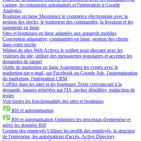
capture, les entonnoirs automatisés et l'intégration à Google
Analytics
Boutique en ligne
Maximisez le commerce électronique avec la
gestion des stocks, le traitement des commandes, la livraison et les
paiements en ligne
Sites et boutiques en ligne adaptées aux appareils mobiles
Conception adaptative, commandes en ligne, gestion des clients
dans votre poche
Widget de sites Web
Activez le widget pour discuter avec les
visiteurs du site, utiliser des messageries populaires et accepter les
demandes de rappel
Outils de marketing en ligne
Augmentez les ventes avec le
marketing par e-mail, sur Facebook ou Google Ads, l'automatisation
du marketing, l'intégration CRM
CoPilot dans les sites et les boutiques
Texte convaincant à la
demande, images générées par l'IA, invites détaillées, traduction de
textes
Voir toutes les fonctionnalités des sites et boutiques
RH et automatisation
RH et automatisation
Optimisez les processus d'entreprise et
gérez les données RH
Gestion des employés
Utilisez les profils des employés, la structure
de l'entreprise, les autorisations d'accès, Active Directory