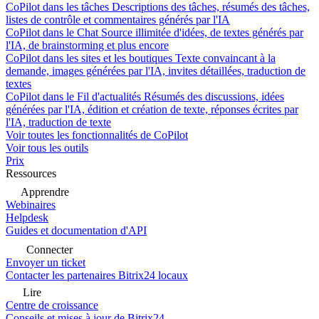
CoPilot dans les tâches
Descriptions des tâches, résumés des tâches,
listes de contrôle et commentaires générés par l'IA
CoPilot dans le Chat
Source illimitée d'idées, de textes générés par
l'IA, de brainstorming et plus encore
CoPilot dans les sites et les boutiques
Texte convaincant à la
demande, images générées par l'IA, invites détaillées, traduction de
textes
CoPilot dans le Fil d'actualités
Résumés des discussions, idées
générées par l'IA, édition et création de texte, réponses écrites par
l'IA, traduction de texte
Voir toutes les fonctionnalités de CoPilot
Voir tous les outils
Prix
Ressources
Apprendre
Webinaires
Helpdesk
Guides et documentation d'API
Connecter
Envoyer un ticket
Contacter les partenaires Bitrix24 locaux
Lire
Centre de croissance
Conseils et mises à jour de Bitrix24