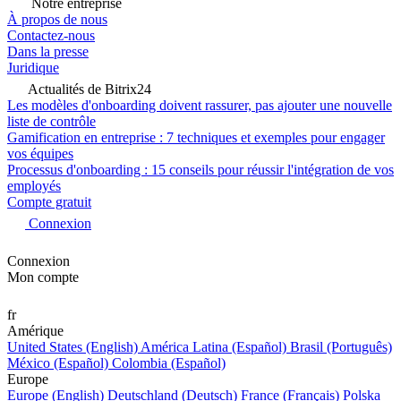
Notre entreprise
À propos de nous
Contactez-nous
Dans la presse
Juridique
Actualités de Bitrix24
Les modèles d'onboarding doivent rassurer, pas ajouter une nouvelle
liste de contrôle
Gamification en entreprise : 7 techniques et exemples pour engager
vos équipes
Processus d'onboarding : 15 conseils pour réussir l'intégration de vos
employés
Compte gratuit
Connexion
Connexion
Mon compte
fr
Amérique
United States (English)
América Latina (Español)
Brasil (Português)
México (Español)
Colombia (Español)
Europe
Europe (English)
Deutschland (Deutsch)
France (Français)
Polska