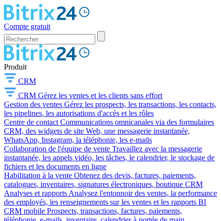
Compte gratuit
Produit
CRM
CRM
Gérez les ventes et les clients sans effort
Gestion des ventes
Gérez les prospects, les transactions, les contacts,
les pipelines, les autorisations d'accès et les rôles
Centre de contact
Communications omnicanales via des formulaires
CRM, des widgets de site Web, une messagerie instantanée,
WhatsApp, Instagram, la téléphonie, les e-mails
Collaboration de l'équipe de vente
Travaillez avec la messagerie
instantanée, les appels vidéo, les tâches, le calendrier, le stockage de
fichiers et les documents en ligne
Habilitation à la vente
Obtenez des devis, factures, paiements,
catalogues, inventaires, signatures électroniques, boutique CRM
Analyses et rapports
Analysez l'entonnoir des ventes, la performance
des employés, les renseignements sur les ventes et les rapports BI
CRM mobile
Prospects, transactions, factures, paiements,
téléphonie, e-mails, inventaire, calendrier à portée de main