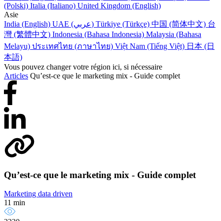
(Polski)
Italia (Italiano)
United Kingdom (English)
Asie
India (English)
UAE (عربي)
Türkiye (Türkçe)
中国 (简体中文)
台
灣 (繁體中文)
Indonesia (Bahasa Indonesia)
Malaysia (Bahasa
Melayu)
ประเทศไทย (ภาษาไทย)
Việt Nam (Tiếng Việt)
日本 (日
本語)
Vous pouvez changer votre région ici, si nécessaire
Articles
Qu’est-ce que le marketing mix - Guide complet
Qu’est-ce que le marketing mix - Guide complet
Marketing data driven
11 min