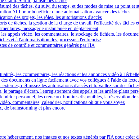
e Gantt, Scrum, la liste des tâches
 résumé des tâches, du suivi du temps, et des modes de mise au point et 
égration API pour bénéficier d'une automatisation avancée des tâches
fication des projets, les rôles, les autorisations d'accès
ts de tâches, la gestion de la charge de travail, l'efficacité des tâches e
commentaires, messagerie instantanée en déplacement
les appels vidéo, les commentaires, le stockage de fichiers, les document
hes et à l'automatisation des processus d'entreprise
istes de contrôle et commentaires générés par l'IA
ctualités, les commentaires, les réactions et les annonces vidéo à l'échelle
z des documents en ligne facilement avec vos collègues à l'aide du lecte
 externes, définissez les autorisations d'accès et travaillez sur des tâches
, le partage d'écran, l'enregistrement des appels et les arrière-plans per
calendrier personnel, les créneaux horaires disponibles, la réservation de
vidéo, commentaires, calendrier, notifications où que vous soyez
IA, de brainstorming et plus encore
tre hébergement, nos images et nos textes générés par l'IA pour créer d