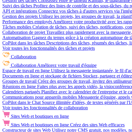
Gestion des tâches
Choisissez entre le tableau Kanban, le diagramme d
Suivi des tâches
Profitez des listes de contrôle et des sous-tâches, du
API et intégrations
Connectez vos tâches à d'autres services via l'int
Gestion des projets
Utilisez les projets, les groupes de travail, la plani
Performance des employés
Améliorez votre productivité avec les rappor
Tâches mobiles
Création de tâches, suivi des tâches, notifications, 
Collaboration de projet
Travaillez plus rapidement avec la messagerie, 
Automatisation
Gagnez du temps grâce à la création automatique de tâc
CoPilot dans les tâches
Descriptions des tâches, résumés des tâches, l
Voir toutes les fonctionnalités des tâches et projets
Collaboration
Collaboration
Améliorez votre travail d'équipe
Espace de travail en ligne
Utilisez la messagerie instantanée, le fil d'a
Documents en ligne et stockage de fichiers
Stockez, partagez et édite
Groupes de travail
Créez des groupes de travail, invitez des utilisateurs
Réunions en ligne
Faites plus avec les appels vidéo, la visioconférence
Calendriers partagés
Planifiez avec le calendrier de l'entreprise et le 
Communications pour appareils mobiles
Messagerie d'équipe, appels 
CoPilot dans le Chat
Source illimitée d'idées, de textes générés par l'
Voir toutes les fonctionnalités de collaboration
Sites Web et boutiques en ligne
Sites Web et boutiques en ligne
Créez des sites Web efficaces
Constructeur de sites Web
Utilisez notre CMS gratuit, nos modèles, no