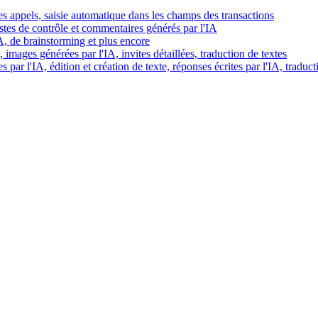
es appels, saisie automatique dans les champs des transactions
istes de contrôle et commentaires générés par l'IA
IA, de brainstorming et plus encore
images générées par l'IA, invites détaillées, traduction de textes
par l'IA, édition et création de texte, réponses écrites par l'IA, traduct