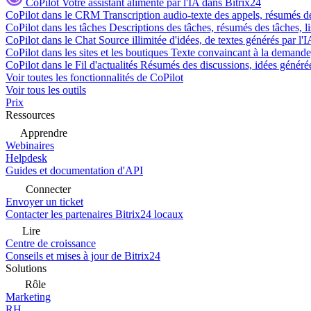
CoPilot
Votre assistant alimenté par l'IA dans Bitrix24
CoPilot dans le CRM
Transcription audio-texte des appels, résumés d
CoPilot dans les tâches
Descriptions des tâches, résumés des tâches, l
CoPilot dans le Chat
Source illimitée d'idées, de textes générés par l'
CoPilot dans les sites et les boutiques
Texte convaincant à la demande, 
CoPilot dans le Fil d'actualités
Résumés des discussions, idées générées 
Voir toutes les fonctionnalités de CoPilot
Voir tous les outils
Prix
Ressources
Apprendre
Webinaires
Helpdesk
Guides et documentation d'API
Connecter
Envoyer un ticket
Contacter les partenaires Bitrix24 locaux
Lire
Centre de croissance
Conseils et mises à jour de Bitrix24
Solutions
Rôle
Marketing
RH