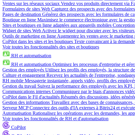
Ventes sur les réseaux sociaux
Vendez vos produits directement via 
Formulaires de sites Web
Capturez des prospects avec des formulaires
Pages de destination
Générez des prospects avec les formulaires de cap
Boutique en ligne
Maximisez le commerce électronique avec la gestion 
Sites et boutiques en ligne adaptées aux appareils mobiles
Conception 
Widget de sites Web
Activez le widget pour discuter avec les visiteurs
Outils de marketing en ligne
Augmentez les ventes avec le marketing 
CoPilot dans les sites et les boutiques
Texte convaincant à la demande, 
Voir toutes les fonctionnalités des sites et boutiques
RH et automatisation
RH et automatisation
Optimisez les processus d'entreprise et gé
Gestion des employés
Utilisez les profils des employés, la structure de
Culture et engagement
Recevez les actualités de l'entreprise, sondages
RH mobile
Messagerie instantanée, appels vidéo, profils des employé
Gestion du travail
Suivez la performance des employés avec les KPI, le
Communications internes
Communiquez par le biais d'annonces vidéo, 
CoPilot dans le Fil d'actualités
Résumés des discussions, idées générées 
Gestion des informations
Travaillez avec des bases de connaissances, d
Serveur MCP
Connectez des outils d'IA externes à Bitrix24 et exécute
Automatisation
Rationalisez les opérations avec les demandes, les appr
Voir toutes les fonctionnalités de RH et d'automatisation
CoPilot