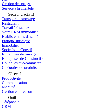
Gestion des projets
Service à la clientèle
Secteur d'activité
Transport et stockage
Restaurant
Travail à distance
Votre CRM immobilier
Établissements de santé
Pratique Juridique
Immobilier
Sociétés de Conseil
Entreprises du voyage
Entreprises de Construction
Boutiques et e-commerce
Catégories de produits
Objectif
Productivité
Communication
Mobilité
Gestion et direction
Outil
Téléphonie
CRM