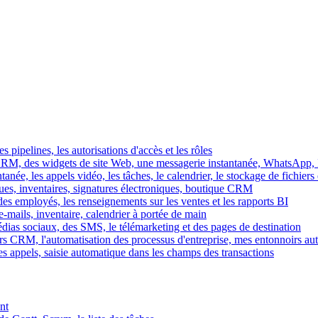
es pipelines, les autorisations d'accès et les rôles
M, des widgets de site Web, une messagerie instantanée, WhatsApp, Ins
tanée, les appels vidéo, les tâches, le calendrier, le stockage de fichier
gues, inventaires, signatures électroniques, boutique CRM
es employés, les renseignements sur les ventes et les rapports BI
e-mails, inventaire, calendrier à portée de main
édias sociaux, des SMS, le télémarketing et des pages de destination
rs CRM, l'automatisation des processus d'entreprise, mes entonnoirs au
es appels, saisie automatique dans les champs des transactions
nt