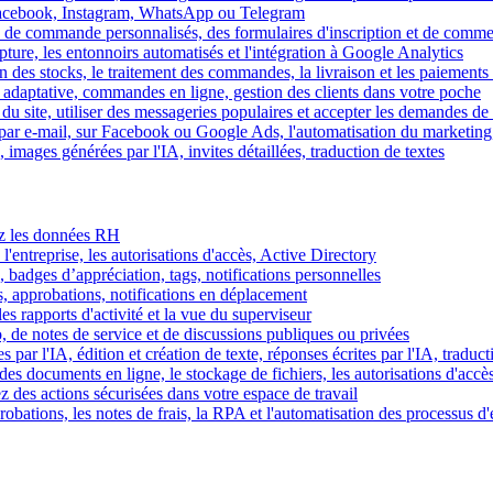
Facebook, Instagram, WhatsApp ou Telegram
 de commande personnalisés, des formulaires d'inscription et de comme
ture, les entonnoirs automatisés et l'intégration à Google Analytics
des stocks, le traitement des commandes, la livraison et les paiements 
adaptative, commandes en ligne, gestion des clients dans votre poche
 du site, utiliser des messageries populaires et accepter les demandes de
par e-mail, sur Facebook ou Google Ads, l'automatisation du marketing
images générées par l'IA, invites détaillées, traduction de textes
rez les données RH
 l'entreprise, les autorisations d'accès, Active Directory
, badges d’appréciation, tags, notifications personnelles
s, approbations, notifications en déplacement
s rapports d'activité et la vue du superviseur
de notes de service et de discussions publiques ou privées
par l'IA, édition et création de texte, réponses écrites par l'IA, traduct
es documents en ligne, le stockage de fichiers, les autorisations d'accè
z des actions sécurisées dans votre espace de travail
obations, les notes de frais, la RPA et l'automatisation des processus d'