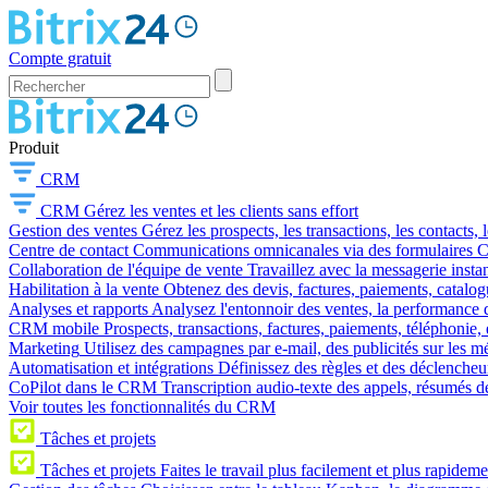
Compte gratuit
Produit
CRM
CRM
Gérez les ventes et les clients sans effort
Gestion des ventes
Gérez les prospects, les transactions, les contacts, l
Centre de contact
Communications omnicanales via des formulaires CR
Collaboration de l'équipe de vente
Travaillez avec la messagerie instan
Habilitation à la vente
Obtenez des devis, factures, paiements, catalo
Analyses et rapports
Analysez l'entonnoir des ventes, la performance d
CRM mobile
Prospects, transactions, factures, paiements, téléphonie, 
Marketing
Utilisez des campagnes par e-mail, des publicités sur les m
Automatisation et intégrations
Définissez des règles et des déclencheu
CoPilot dans le CRM
Transcription audio-texte des appels, résumés d
Voir toutes les fonctionnalités du CRM
Tâches et projets
Tâches et projets
Faites le travail plus facilement et plus rapideme