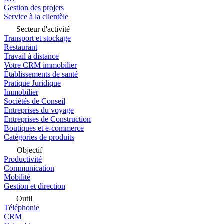
Gestion des projets
Service à la clientèle
Secteur d'activité
Transport et stockage
Restaurant
Travail à distance
Votre CRM immobilier
Établissements de santé
Pratique Juridique
Immobilier
Sociétés de Conseil
Entreprises du voyage
Entreprises de Construction
Boutiques et e-commerce
Catégories de produits
Objectif
Productivité
Communication
Mobilité
Gestion et direction
Outil
Téléphonie
CRM