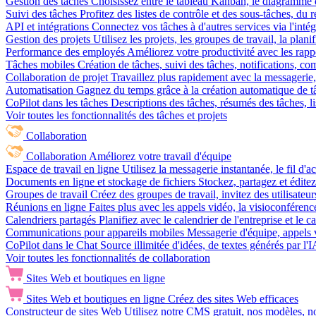
Gestion des tâches
Choisissez entre le tableau Kanban, le diagramme d
Suivi des tâches
Profitez des listes de contrôle et des sous-tâches, du
API et intégrations
Connectez vos tâches à d'autres services via l'int
Gestion des projets
Utilisez les projets, les groupes de travail, la plani
Performance des employés
Améliorez votre productivité avec les rappor
Tâches mobiles
Création de tâches, suivi des tâches, notifications, 
Collaboration de projet
Travaillez plus rapidement avec la messagerie, 
Automatisation
Gagnez du temps grâce à la création automatique de tâc
CoPilot dans les tâches
Descriptions des tâches, résumés des tâches, l
Voir toutes les fonctionnalités des tâches et projets
Collaboration
Collaboration
Améliorez votre travail d'équipe
Espace de travail en ligne
Utilisez la messagerie instantanée, le fil d'a
Documents en ligne et stockage de fichiers
Stockez, partagez et édite
Groupes de travail
Créez des groupes de travail, invitez des utilisateurs
Réunions en ligne
Faites plus avec les appels vidéo, la visioconférence
Calendriers partagés
Planifiez avec le calendrier de l'entreprise et le 
Communications pour appareils mobiles
Messagerie d'équipe, appels 
CoPilot dans le Chat
Source illimitée d'idées, de textes générés par l'
Voir toutes les fonctionnalités de collaboration
Sites Web et boutiques en ligne
Sites Web et boutiques en ligne
Créez des sites Web efficaces
Constructeur de sites Web
Utilisez notre CMS gratuit, nos modèles, no