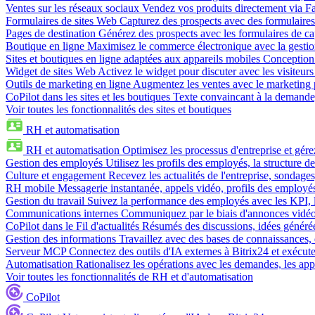
Ventes sur les réseaux sociaux
Vendez vos produits directement via 
Formulaires de sites Web
Capturez des prospects avec des formulaires
Pages de destination
Générez des prospects avec les formulaires de cap
Boutique en ligne
Maximisez le commerce électronique avec la gestion 
Sites et boutiques en ligne adaptées aux appareils mobiles
Conception 
Widget de sites Web
Activez le widget pour discuter avec les visiteurs
Outils de marketing en ligne
Augmentez les ventes avec le marketing 
CoPilot dans les sites et les boutiques
Texte convaincant à la demande, 
Voir toutes les fonctionnalités des sites et boutiques
RH et automatisation
RH et automatisation
Optimisez les processus d'entreprise et gé
Gestion des employés
Utilisez les profils des employés, la structure de
Culture et engagement
Recevez les actualités de l'entreprise, sondages
RH mobile
Messagerie instantanée, appels vidéo, profils des employé
Gestion du travail
Suivez la performance des employés avec les KPI, le
Communications internes
Communiquez par le biais d'annonces vidéo, 
CoPilot dans le Fil d'actualités
Résumés des discussions, idées générées 
Gestion des informations
Travaillez avec des bases de connaissances, d
Serveur MCP
Connectez des outils d'IA externes à Bitrix24 et exécute
Automatisation
Rationalisez les opérations avec les demandes, les appr
Voir toutes les fonctionnalités de RH et d'automatisation
CoPilot