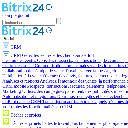
Compte gratuit
Produit
CRM
CRM
Gérez les ventes et les clients sans effort
Gestion des ventes
Gérez les prospects, les transactions, les contacts, l
Centre de contact
Communications omnicanales via des formulaires CR
Collaboration de l'équipe de vente
Travaillez avec la messagerie instan
Habilitation à la vente
Obtenez des devis, factures, paiements, catalo
Analyses et rapports
Analysez l'entonnoir des ventes, la performance d
CRM mobile
Prospects, transactions, factures, paiements, téléphonie, 
Marketing
Utilisez des campagnes par e-mail, des publicités sur les m
Automatisation et intégrations
Définissez des règles et des déclencheu
CoPilot dans le CRM
Transcription audio-texte des appels, résumés d
Voir toutes les fonctionnalités du CRM
Tâches et projets
Tâches et projets
Faites le travail plus facilement et plus rapideme