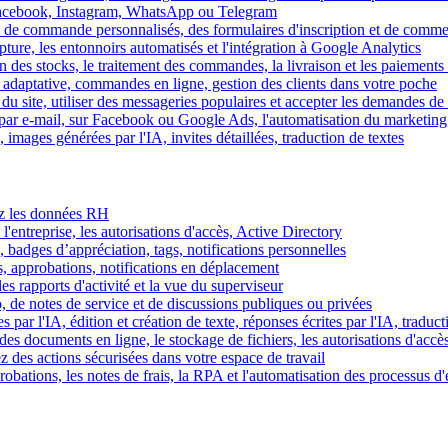
Facebook, Instagram, WhatsApp ou Telegram
 de commande personnalisés, des formulaires d'inscription et de comme
ture, les entonnoirs automatisés et l'intégration à Google Analytics
des stocks, le traitement des commandes, la livraison et les paiements 
adaptative, commandes en ligne, gestion des clients dans votre poche
 du site, utiliser des messageries populaires et accepter les demandes de
par e-mail, sur Facebook ou Google Ads, l'automatisation du marketing
images générées par l'IA, invites détaillées, traduction de textes
rez les données RH
 l'entreprise, les autorisations d'accès, Active Directory
, badges d’appréciation, tags, notifications personnelles
s, approbations, notifications en déplacement
s rapports d'activité et la vue du superviseur
de notes de service et de discussions publiques ou privées
par l'IA, édition et création de texte, réponses écrites par l'IA, traduct
es documents en ligne, le stockage de fichiers, les autorisations d'accè
z des actions sécurisées dans votre espace de travail
obations, les notes de frais, la RPA et l'automatisation des processus d'