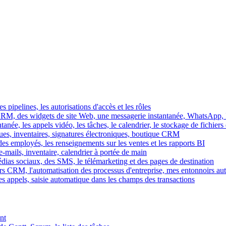
es pipelines, les autorisations d'accès et les rôles
M, des widgets de site Web, une messagerie instantanée, WhatsApp, Ins
tanée, les appels vidéo, les tâches, le calendrier, le stockage de fichier
gues, inventaires, signatures électroniques, boutique CRM
es employés, les renseignements sur les ventes et les rapports BI
e-mails, inventaire, calendrier à portée de main
édias sociaux, des SMS, le télémarketing et des pages de destination
rs CRM, l'automatisation des processus d'entreprise, mes entonnoirs au
es appels, saisie automatique dans les champs des transactions
nt