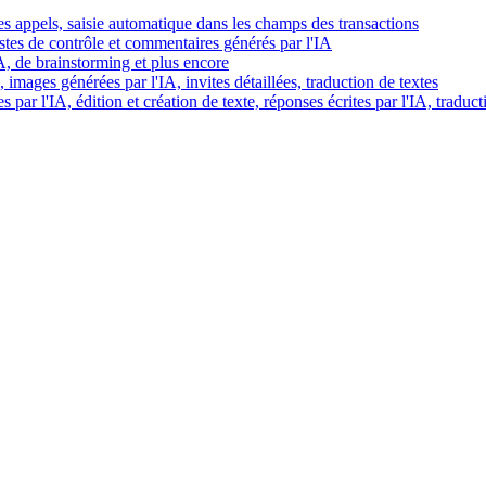
es appels, saisie automatique dans les champs des transactions
istes de contrôle et commentaires générés par l'IA
IA, de brainstorming et plus encore
images générées par l'IA, invites détaillées, traduction de textes
par l'IA, édition et création de texte, réponses écrites par l'IA, traduct