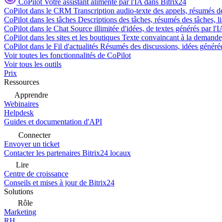
CoPilot
Votre assistant alimenté par l'IA dans Bitrix24
CoPilot dans le CRM
Transcription audio-texte des appels, résumés d
CoPilot dans les tâches
Descriptions des tâches, résumés des tâches, l
CoPilot dans le Chat
Source illimitée d'idées, de textes générés par l'
CoPilot dans les sites et les boutiques
Texte convaincant à la demande, 
CoPilot dans le Fil d'actualités
Résumés des discussions, idées générées 
Voir toutes les fonctionnalités de CoPilot
Voir tous les outils
Prix
Ressources
Apprendre
Webinaires
Helpdesk
Guides et documentation d'API
Connecter
Envoyer un ticket
Contacter les partenaires Bitrix24 locaux
Lire
Centre de croissance
Conseils et mises à jour de Bitrix24
Solutions
Rôle
Marketing
RH