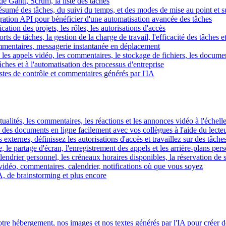
e Gantt, Scrum, la liste des tâches
 résumé des tâches, du suivi du temps, et des modes de mise au point et 
égration API pour bénéficier d'une automatisation avancée des tâches
fication des projets, les rôles, les autorisations d'accès
ts de tâches, la gestion de la charge de travail, l'efficacité des tâches e
commentaires, messagerie instantanée en déplacement
les appels vidéo, les commentaires, le stockage de fichiers, les document
hes et à l'automatisation des processus d'entreprise
istes de contrôle et commentaires générés par l'IA
ctualités, les commentaires, les réactions et les annonces vidéo à l'échelle
z des documents en ligne facilement avec vos collègues à l'aide du lecte
 externes, définissez les autorisations d'accès et travaillez sur des tâches
, le partage d'écran, l'enregistrement des appels et les arrière-plans per
calendrier personnel, les créneaux horaires disponibles, la réservation de
vidéo, commentaires, calendrier, notifications où que vous soyez
IA, de brainstorming et plus encore
tre hébergement, nos images et nos textes générés par l'IA pour créer d