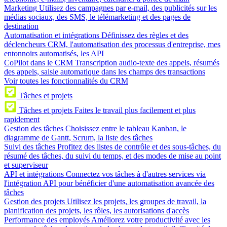
Marketing
Utilisez des campagnes par e-mail, des publicités sur les
médias sociaux, des SMS, le télémarketing et des pages de
destination
Automatisation et intégrations
Définissez des règles et des
déclencheurs CRM, l'automatisation des processus d'entreprise, mes
entonnoirs automatisés, les API
CoPilot dans le CRM
Transcription audio-texte des appels, résumés
des appels, saisie automatique dans les champs des transactions
Voir toutes les fonctionnalités du CRM
Tâches et projets
Tâches et projets
Faites le travail plus facilement et plus
rapidement
Gestion des tâches
Choisissez entre le tableau Kanban, le
diagramme de Gantt, Scrum, la liste des tâches
Suivi des tâches
Profitez des listes de contrôle et des sous-tâches, du
résumé des tâches, du suivi du temps, et des modes de mise au point
et superviseur
API et intégrations
Connectez vos tâches à d'autres services via
l'intégration API pour bénéficier d'une automatisation avancée des
tâches
Gestion des projets
Utilisez les projets, les groupes de travail, la
planification des projets, les rôles, les autorisations d'accès
Performance des employés
Améliorez votre productivité avec les