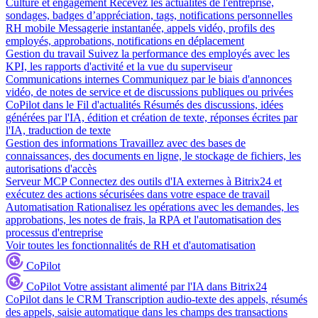
Culture et engagement
Recevez les actualités de l'entreprise,
sondages, badges d’appréciation, tags, notifications personnelles
RH mobile
Messagerie instantanée, appels vidéo, profils des
employés, approbations, notifications en déplacement
Gestion du travail
Suivez la performance des employés avec les
KPI, les rapports d'activité et la vue du superviseur
Communications internes
Communiquez par le biais d'annonces
vidéo, de notes de service et de discussions publiques ou privées
CoPilot dans le Fil d'actualités
Résumés des discussions, idées
générées par l'IA, édition et création de texte, réponses écrites par
l'IA, traduction de texte
Gestion des informations
Travaillez avec des bases de
connaissances, des documents en ligne, le stockage de fichiers, les
autorisations d'accès
Serveur MCP
Connectez des outils d'IA externes à Bitrix24 et
exécutez des actions sécurisées dans votre espace de travail
Automatisation
Rationalisez les opérations avec les demandes, les
approbations, les notes de frais, la RPA et l'automatisation des
processus d'entreprise
Voir toutes les fonctionnalités de RH et d'automatisation
CoPilot
CoPilot
Votre assistant alimenté par l'IA dans Bitrix24
CoPilot dans le CRM
Transcription audio-texte des appels, résumés
des appels, saisie automatique dans les champs des transactions