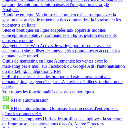
capture, les entonnoirs automatisés et l'intégration à Google
Analytics
Boutique en ligne
Maximisez le commerce électronique avec la
gestion des stocks, le traitement des commandes, la livraison et les
paiements en ligne
Sites et boutiques en ligne adaptées aux appareils mobiles
Conception adaptative, commandes en ligne, gestion des clients
dans votre poche
Widget de sites Web
Activez le widget pour discuter avec les
visiteurs du site, utiliser des messageries populaires et accepter les
demandes de rappel
Outils de marketing en ligne
Augmentez les ventes avec le
marketing par e-mail, sur Facebook ou Google Ads, l'automatisation
du marketing, l'intégration CRM
CoPilot dans les sites et les boutiques
Texte convaincant à la
demande, images générées par l'IA, invites détaillées, traduction de
textes
Voir toutes les fonctionnalités des sites et boutiques
RH et automatisation
RH et automatisation
Optimisez les processus d'entreprise et
gérez les données RH
Gestion des employés
Utilisez les profils des employés, la structure
de l'entreprise, les autorisations d'accès, Active Directory