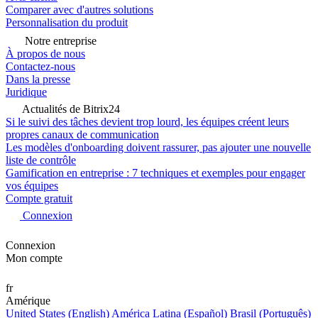
Comparer avec d'autres solutions
Personnalisation du produit
Notre entreprise
À propos de nous
Contactez-nous
Dans la presse
Juridique
Actualités de Bitrix24
Si le suivi des tâches devient trop lourd, les équipes créent leurs
propres canaux de communication
Les modèles d'onboarding doivent rassurer, pas ajouter une nouvelle
liste de contrôle
Gamification en entreprise : 7 techniques et exemples pour engager
vos équipes
Compte gratuit
Connexion
Connexion
Mon compte
fr
Amérique
United States (English)
América Latina (Español)
Brasil (Português)