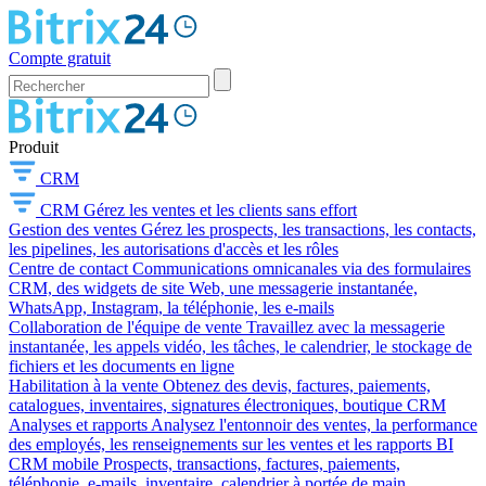
Compte gratuit
Produit
CRM
CRM
Gérez les ventes et les clients sans effort
Gestion des ventes
Gérez les prospects, les transactions, les contacts,
les pipelines, les autorisations d'accès et les rôles
Centre de contact
Communications omnicanales via des formulaires
CRM, des widgets de site Web, une messagerie instantanée,
WhatsApp, Instagram, la téléphonie, les e-mails
Collaboration de l'équipe de vente
Travaillez avec la messagerie
instantanée, les appels vidéo, les tâches, le calendrier, le stockage de
fichiers et les documents en ligne
Habilitation à la vente
Obtenez des devis, factures, paiements,
catalogues, inventaires, signatures électroniques, boutique CRM
Analyses et rapports
Analysez l'entonnoir des ventes, la performance
des employés, les renseignements sur les ventes et les rapports BI
CRM mobile
Prospects, transactions, factures, paiements,
téléphonie, e-mails, inventaire, calendrier à portée de main