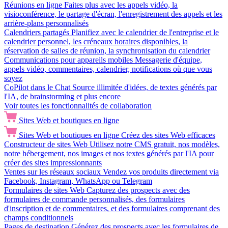
Réunions en ligne
Faites plus avec les appels vidéo, la
visioconférence, le partage d'écran, l'enregistrement des appels et les
arrière-plans personnalisés
Calendriers partagés
Planifiez avec le calendrier de l'entreprise et le
calendrier personnel, les créneaux horaires disponibles, la
réservation de salles de réunion, la synchronisation du calendrier
Communications pour appareils mobiles
Messagerie d'équipe,
appels vidéo, commentaires, calendrier, notifications où que vous
soyez
CoPilot dans le Chat
Source illimitée d'idées, de textes générés par
l'IA, de brainstorming et plus encore
Voir toutes les fonctionnalités de collaboration
Sites Web et boutiques en ligne
Sites Web et boutiques en ligne
Créez des sites Web efficaces
Constructeur de sites Web
Utilisez notre CMS gratuit, nos modèles,
notre hébergement, nos images et nos textes générés par l'IA pour
créer des sites impressionnants
Ventes sur les réseaux sociaux
Vendez vos produits directement via
Facebook, Instagram, WhatsApp ou Telegram
Formulaires de sites Web
Capturez des prospects avec des
formulaires de commande personnalisés, des formulaires
d'inscription et de commentaires, et des formulaires comprenant des
champs conditionnels
Pages de destination
Générez des prospects avec les formulaires de