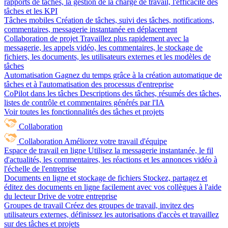
rapports de tâches, la gestion de la charge de travail, l'efficacité des
tâches et les KPI
Tâches mobiles
Création de tâches, suivi des tâches, notifications,
commentaires, messagerie instantanée en déplacement
Collaboration de projet
Travaillez plus rapidement avec la
messagerie, les appels vidéo, les commentaires, le stockage de
fichiers, les documents, les utilisateurs externes et les modèles de
tâches
Automatisation
Gagnez du temps grâce à la création automatique de
tâches et à l'automatisation des processus d'entreprise
CoPilot dans les tâches
Descriptions des tâches, résumés des tâches,
listes de contrôle et commentaires générés par l'IA
Voir toutes les fonctionnalités des tâches et projets
Collaboration
Collaboration
Améliorez votre travail d'équipe
Espace de travail en ligne
Utilisez la messagerie instantanée, le fil
d'actualités, les commentaires, les réactions et les annonces vidéo à
l'échelle de l'entreprise
Documents en ligne et stockage de fichiers
Stockez, partagez et
éditez des documents en ligne facilement avec vos collègues à l'aide
du lecteur Drive de votre entreprise
Groupes de travail
Créez des groupes de travail, invitez des
utilisateurs externes, définissez les autorisations d'accès et travaillez
sur des tâches et projets