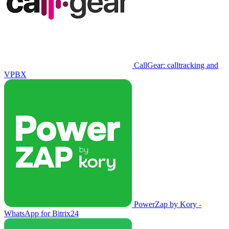
CallGear: calltracking and
VPBX
PowerZap by Kory -
WhatsApp for Bitrix24