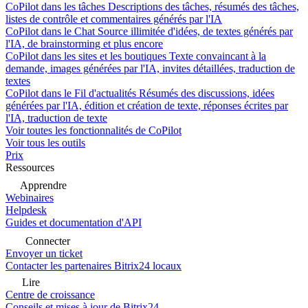
CoPilot dans les tâches
Descriptions des tâches, résumés des tâches,
listes de contrôle et commentaires générés par l'IA
CoPilot dans le Chat
Source illimitée d'idées, de textes générés par
l'IA, de brainstorming et plus encore
CoPilot dans les sites et les boutiques
Texte convaincant à la
demande, images générées par l'IA, invites détaillées, traduction de
textes
CoPilot dans le Fil d'actualités
Résumés des discussions, idées
générées par l'IA, édition et création de texte, réponses écrites par
l'IA, traduction de texte
Voir toutes les fonctionnalités de CoPilot
Voir tous les outils
Prix
Ressources
Apprendre
Webinaires
Helpdesk
Guides et documentation d'API
Connecter
Envoyer un ticket
Contacter les partenaires Bitrix24 locaux
Lire
Centre de croissance
Conseils et mises à jour de Bitrix24