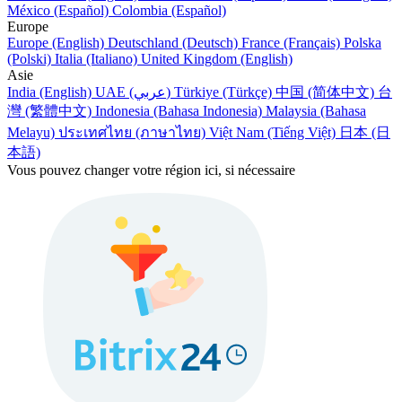
México (Español)
Colombia (Español)
Europe
Europe (English)
Deutschland (Deutsch)
France (Français)
Polska
(Polski)
Italia (Italiano)
United Kingdom (English)
Asie
India (English)
UAE (عربي)
Türkiye (Türkçe)
中国 (简体中文)
台
灣 (繁體中文)
Indonesia (Bahasa Indonesia)
Malaysia (Bahasa
Melayu)
ประเทศไทย (ภาษาไทย)
Việt Nam (Tiếng Việt)
日本 (日
本語)
Vous pouvez changer votre région ici, si nécessaire