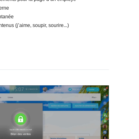
erne
ntanée
enus (j’aime, soupir, sourire...)