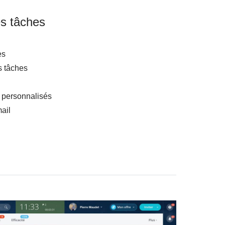
es tâches
es
 tâches
personnalisés
ail