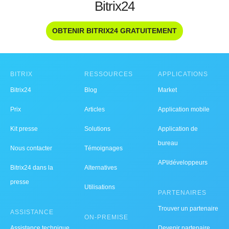
Bitrix24
OBTENIR BITRIX24 GRATUITEMENT
BITRIX
RESSOURCES
APPLICATIONS
Bitrix24
Blog
Market
Prix
Articles
Application mobile
Kit presse
Solutions
Application de
bureau
Nous contacter
Témoignages
API/développeurs
Bitrix24 dans la
Alternatives
presse
Utilisations
PARTENAIRES
Trouver un partenaire
ASSISTANCE
ON-PREMISE
Assistance technique
Devenir partenaire