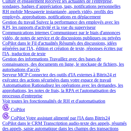
Culture et engagement
Recevez les actualités de l'entreprise,
sondages, badges d’appréciation, tags, notifications personnelles
RH mobile
Messagerie instantanée, appels vidéo, profils des
employés, approbations, notifications en déplacement
Gestion du travail
Suivez la performance des employés avec les
KPI, les rapports d'activité et la vue du superviseur
Communications internes
Communiquez par le biais d'annonces
vidéo, de notes de service et de discussions publiques ou privées
CoPilot dans le Fil d'actualités
Résumés des discussions, idées
générées par l'IA, édition et création de texte, réponses écrites par
l'IA, traduction de texte
Gestion des informations
Travaillez avec des bases de
connaissances, des documents en ligne, le stockage de fichiers, les
autorisations d'accès
Serveur MCP
Connectez des outils d'IA externes à Bitrix24 et
exécutez des actions sécurisées dans votre espace de travail
Automatisation
Rationalisez les opérations avec les demandes, les
approbations, les notes de frais, la RPA et l'automatisation des
processus d'entreprise
Voir toutes les fonctionnalités de RH et d'automatisation
CoPilot
CoPilot
Votre assistant alimenté par l'IA dans Bitrix24
CoPilot dans le CRM
Transcription audio-texte des appels, résumés
des appels, saisie automatique dans les champs des transactions