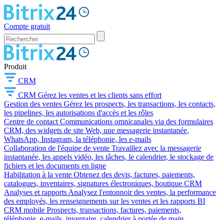
Compte gratuit
Produit
CRM
CRM
Gérez les ventes et les clients sans effort
Gestion des ventes
Gérez les prospects, les transactions, les contacts,
les pipelines, les autorisations d'accès et les rôles
Centre de contact
Communications omnicanales via des formulaires
CRM, des widgets de site Web, une messagerie instantanée,
WhatsApp, Instagram, la téléphonie, les e-mails
Collaboration de l'équipe de vente
Travaillez avec la messagerie
instantanée, les appels vidéo, les tâches, le calendrier, le stockage de
fichiers et les documents en ligne
Habilitation à la vente
Obtenez des devis, factures, paiements,
catalogues, inventaires, signatures électroniques, boutique CRM
Analyses et rapports
Analysez l'entonnoir des ventes, la performance
des employés, les renseignements sur les ventes et les rapports BI
CRM mobile
Prospects, transactions, factures, paiements,
téléphonie, e-mails, inventaire, calendrier à portée de main