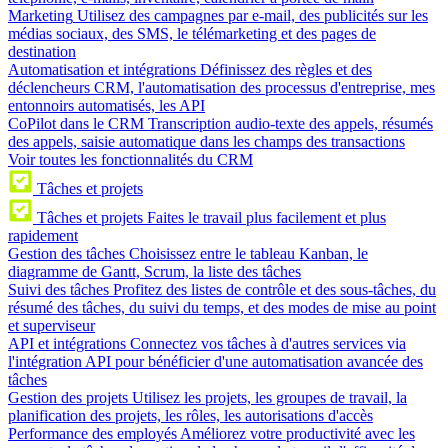
Marketing
Utilisez des campagnes par e-mail, des publicités sur les
médias sociaux, des SMS, le télémarketing et des pages de
destination
Automatisation et intégrations
Définissez des règles et des
déclencheurs CRM, l'automatisation des processus d'entreprise, mes
entonnoirs automatisés, les API
CoPilot dans le CRM
Transcription audio-texte des appels, résumés
des appels, saisie automatique dans les champs des transactions
Voir toutes les fonctionnalités du CRM
Tâches et projets
Tâches et projets
Faites le travail plus facilement et plus
rapidement
Gestion des tâches
Choisissez entre le tableau Kanban, le
diagramme de Gantt, Scrum, la liste des tâches
Suivi des tâches
Profitez des listes de contrôle et des sous-tâches, du
résumé des tâches, du suivi du temps, et des modes de mise au point
et superviseur
API et intégrations
Connectez vos tâches à d'autres services via
l'intégration API pour bénéficier d'une automatisation avancée des
tâches
Gestion des projets
Utilisez les projets, les groupes de travail, la
planification des projets, les rôles, les autorisations d'accès
Performance des employés
Améliorez votre productivité avec les