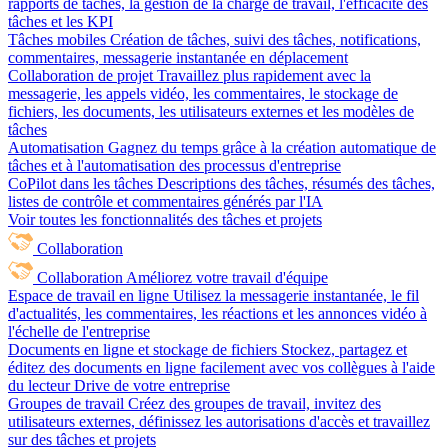
rapports de tâches, la gestion de la charge de travail, l'efficacité des
tâches et les KPI
Tâches mobiles
Création de tâches, suivi des tâches, notifications,
commentaires, messagerie instantanée en déplacement
Collaboration de projet
Travaillez plus rapidement avec la
messagerie, les appels vidéo, les commentaires, le stockage de
fichiers, les documents, les utilisateurs externes et les modèles de
tâches
Automatisation
Gagnez du temps grâce à la création automatique de
tâches et à l'automatisation des processus d'entreprise
CoPilot dans les tâches
Descriptions des tâches, résumés des tâches,
listes de contrôle et commentaires générés par l'IA
Voir toutes les fonctionnalités des tâches et projets
Collaboration
Collaboration
Améliorez votre travail d'équipe
Espace de travail en ligne
Utilisez la messagerie instantanée, le fil
d'actualités, les commentaires, les réactions et les annonces vidéo à
l'échelle de l'entreprise
Documents en ligne et stockage de fichiers
Stockez, partagez et
éditez des documents en ligne facilement avec vos collègues à l'aide
du lecteur Drive de votre entreprise
Groupes de travail
Créez des groupes de travail, invitez des
utilisateurs externes, définissez les autorisations d'accès et travaillez
sur des tâches et projets