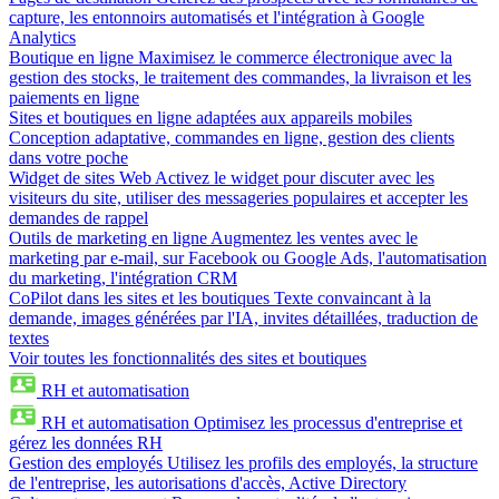
capture, les entonnoirs automatisés et l'intégration à Google
Analytics
Boutique en ligne
Maximisez le commerce électronique avec la
gestion des stocks, le traitement des commandes, la livraison et les
paiements en ligne
Sites et boutiques en ligne adaptées aux appareils mobiles
Conception adaptative, commandes en ligne, gestion des clients
dans votre poche
Widget de sites Web
Activez le widget pour discuter avec les
visiteurs du site, utiliser des messageries populaires et accepter les
demandes de rappel
Outils de marketing en ligne
Augmentez les ventes avec le
marketing par e-mail, sur Facebook ou Google Ads, l'automatisation
du marketing, l'intégration CRM
CoPilot dans les sites et les boutiques
Texte convaincant à la
demande, images générées par l'IA, invites détaillées, traduction de
textes
Voir toutes les fonctionnalités des sites et boutiques
RH et automatisation
RH et automatisation
Optimisez les processus d'entreprise et
gérez les données RH
Gestion des employés
Utilisez les profils des employés, la structure
de l'entreprise, les autorisations d'accès, Active Directory