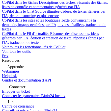
CoPilot dans les tâches
Descriptions des tâches, résumés des tâches,
listes de contrôle et commentaires générés par l'IA
CoPilot dans le Chat
Source illimitée d'idées, de textes générés par
l'IA, de brainstorming et plus encore
CoPilot dans les sites et les boutiques
Texte convaincant à la
demande, images générées par l'IA, invites détaillées, traduction de
textes
CoPilot dans le Fil d'actualités
Résumés des discussions, idées
générées par l'IA, édition et création de texte, réponses écrites par
l'IA, traduction de texte
Voir toutes les fonctionnalités de CoPilot
Voir tous les outils
Prix
Ressources
Apprendre
Webinaires
Helpdesk
Guides et documentation d'API
Connecter
Envoyer un ticket
Contacter les partenaires Bitrix24 locaux
Lire
Centre de croissance
Conseils et mises à jour de Bitrix24