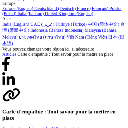
Europe
Europe (English)
Deutschland (Deutsch)
France (Français)
Polska
(Polski)
Italia (Italiano)
United Kingdom (English)
Asie
India (English)
UAE (عربي)
Türkiye (Türkçe)
中国 (简体中文)
台
灣 (繁體中文)
Indonesia (Bahasa Indonesia)
Malaysia (Bahasa
Melayu)
ประเทศไทย (ภาษาไทย)
Việt Nam (Tiếng Việt)
日本 (日
本語)
Vous pouvez changer votre région ici, si nécessaire
Articles
Carte d'empathie : Tout savoir pour la mettre en place
Carte d'empathie : Tout savoir pour la mettre en
place