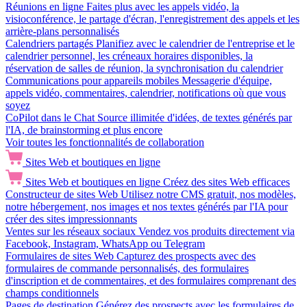
Réunions en ligne
Faites plus avec les appels vidéo, la
visioconférence, le partage d'écran, l'enregistrement des appels et les
arrière-plans personnalisés
Calendriers partagés
Planifiez avec le calendrier de l'entreprise et le
calendrier personnel, les créneaux horaires disponibles, la
réservation de salles de réunion, la synchronisation du calendrier
Communications pour appareils mobiles
Messagerie d'équipe,
appels vidéo, commentaires, calendrier, notifications où que vous
soyez
CoPilot dans le Chat
Source illimitée d'idées, de textes générés par
l'IA, de brainstorming et plus encore
Voir toutes les fonctionnalités de collaboration
Sites Web et boutiques en ligne
Sites Web et boutiques en ligne
Créez des sites Web efficaces
Constructeur de sites Web
Utilisez notre CMS gratuit, nos modèles,
notre hébergement, nos images et nos textes générés par l'IA pour
créer des sites impressionnants
Ventes sur les réseaux sociaux
Vendez vos produits directement via
Facebook, Instagram, WhatsApp ou Telegram
Formulaires de sites Web
Capturez des prospects avec des
formulaires de commande personnalisés, des formulaires
d'inscription et de commentaires, et des formulaires comprenant des
champs conditionnels
Pages de destination
Générez des prospects avec les formulaires de