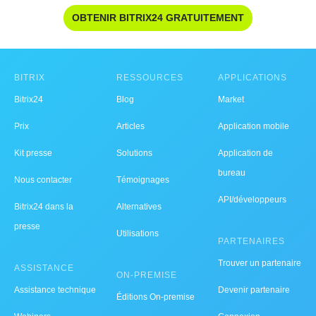
OBTENIR BITRIX24 GRATUITEMENT
BITRIX
RESSOURCES
APPLICATIONS
Bitrix24
Blog
Market
Prix
Articles
Application mobile
Kit presse
Solutions
Application de
bureau
Nous contacter
Témoignages
API/développeurs
Bitrix24 dans la
Alternatives
presse
Utilisations
PARTENAIRES
Trouver un partenaire
ASSISTANCE
ON-PREMISE
Assistance technique
Devenir partenaire
Éditions On-premise