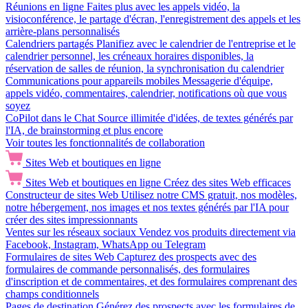
Réunions en ligne
Faites plus avec les appels vidéo, la
visioconférence, le partage d'écran, l'enregistrement des appels et les
arrière-plans personnalisés
Calendriers partagés
Planifiez avec le calendrier de l'entreprise et le
calendrier personnel, les créneaux horaires disponibles, la
réservation de salles de réunion, la synchronisation du calendrier
Communications pour appareils mobiles
Messagerie d'équipe,
appels vidéo, commentaires, calendrier, notifications où que vous
soyez
CoPilot dans le Chat
Source illimitée d'idées, de textes générés par
l'IA, de brainstorming et plus encore
Voir toutes les fonctionnalités de collaboration
Sites Web et boutiques en ligne
Sites Web et boutiques en ligne
Créez des sites Web efficaces
Constructeur de sites Web
Utilisez notre CMS gratuit, nos modèles,
notre hébergement, nos images et nos textes générés par l'IA pour
créer des sites impressionnants
Ventes sur les réseaux sociaux
Vendez vos produits directement via
Facebook, Instagram, WhatsApp ou Telegram
Formulaires de sites Web
Capturez des prospects avec des
formulaires de commande personnalisés, des formulaires
d'inscription et de commentaires, et des formulaires comprenant des
champs conditionnels
Pages de destination
Générez des prospects avec les formulaires de