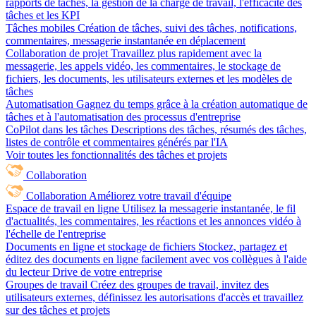
rapports de tâches, la gestion de la charge de travail, l'efficacité des
tâches et les KPI
Tâches mobiles
Création de tâches, suivi des tâches, notifications,
commentaires, messagerie instantanée en déplacement
Collaboration de projet
Travaillez plus rapidement avec la
messagerie, les appels vidéo, les commentaires, le stockage de
fichiers, les documents, les utilisateurs externes et les modèles de
tâches
Automatisation
Gagnez du temps grâce à la création automatique de
tâches et à l'automatisation des processus d'entreprise
CoPilot dans les tâches
Descriptions des tâches, résumés des tâches,
listes de contrôle et commentaires générés par l'IA
Voir toutes les fonctionnalités des tâches et projets
Collaboration
Collaboration
Améliorez votre travail d'équipe
Espace de travail en ligne
Utilisez la messagerie instantanée, le fil
d'actualités, les commentaires, les réactions et les annonces vidéo à
l'échelle de l'entreprise
Documents en ligne et stockage de fichiers
Stockez, partagez et
éditez des documents en ligne facilement avec vos collègues à l'aide
du lecteur Drive de votre entreprise
Groupes de travail
Créez des groupes de travail, invitez des
utilisateurs externes, définissez les autorisations d'accès et travaillez
sur des tâches et projets