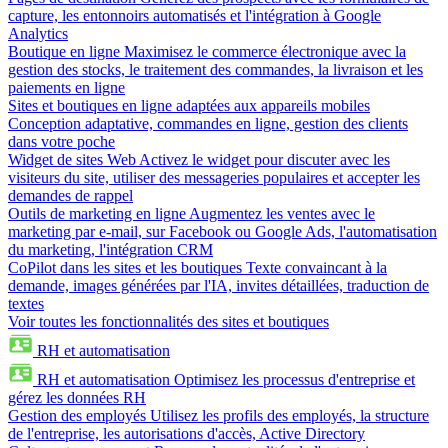
capture, les entonnoirs automatisés et l'intégration à Google
Analytics
Boutique en ligne
Maximisez le commerce électronique avec la
gestion des stocks, le traitement des commandes, la livraison et les
paiements en ligne
Sites et boutiques en ligne adaptées aux appareils mobiles
Conception adaptative, commandes en ligne, gestion des clients
dans votre poche
Widget de sites Web
Activez le widget pour discuter avec les
visiteurs du site, utiliser des messageries populaires et accepter les
demandes de rappel
Outils de marketing en ligne
Augmentez les ventes avec le
marketing par e-mail, sur Facebook ou Google Ads, l'automatisation
du marketing, l'intégration CRM
CoPilot dans les sites et les boutiques
Texte convaincant à la
demande, images générées par l'IA, invites détaillées, traduction de
textes
Voir toutes les fonctionnalités des sites et boutiques
RH et automatisation
RH et automatisation
Optimisez les processus d'entreprise et
gérez les données RH
Gestion des employés
Utilisez les profils des employés, la structure
de l'entreprise, les autorisations d'accès, Active Directory