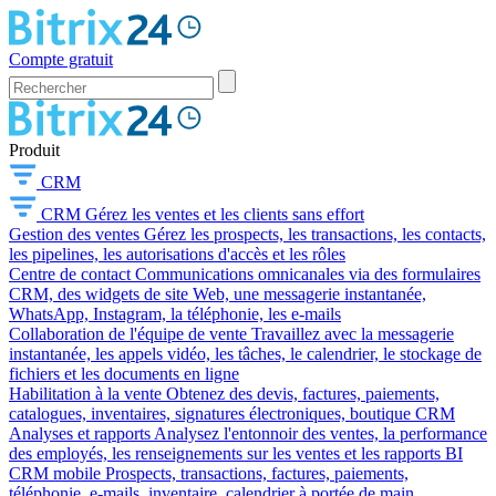
Compte gratuit
Produit
CRM
CRM
Gérez les ventes et les clients sans effort
Gestion des ventes
Gérez les prospects, les transactions, les contacts,
les pipelines, les autorisations d'accès et les rôles
Centre de contact
Communications omnicanales via des formulaires
CRM, des widgets de site Web, une messagerie instantanée,
WhatsApp, Instagram, la téléphonie, les e-mails
Collaboration de l'équipe de vente
Travaillez avec la messagerie
instantanée, les appels vidéo, les tâches, le calendrier, le stockage de
fichiers et les documents en ligne
Habilitation à la vente
Obtenez des devis, factures, paiements,
catalogues, inventaires, signatures électroniques, boutique CRM
Analyses et rapports
Analysez l'entonnoir des ventes, la performance
des employés, les renseignements sur les ventes et les rapports BI
CRM mobile
Prospects, transactions, factures, paiements,
téléphonie, e-mails, inventaire, calendrier à portée de main