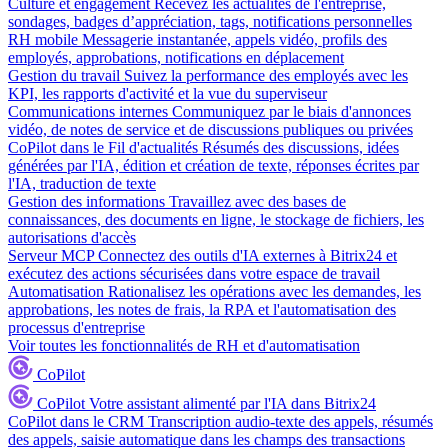
Culture et engagement
Recevez les actualités de l'entreprise,
sondages, badges d’appréciation, tags, notifications personnelles
RH mobile
Messagerie instantanée, appels vidéo, profils des
employés, approbations, notifications en déplacement
Gestion du travail
Suivez la performance des employés avec les
KPI, les rapports d'activité et la vue du superviseur
Communications internes
Communiquez par le biais d'annonces
vidéo, de notes de service et de discussions publiques ou privées
CoPilot dans le Fil d'actualités
Résumés des discussions, idées
générées par l'IA, édition et création de texte, réponses écrites par
l'IA, traduction de texte
Gestion des informations
Travaillez avec des bases de
connaissances, des documents en ligne, le stockage de fichiers, les
autorisations d'accès
Serveur MCP
Connectez des outils d'IA externes à Bitrix24 et
exécutez des actions sécurisées dans votre espace de travail
Automatisation
Rationalisez les opérations avec les demandes, les
approbations, les notes de frais, la RPA et l'automatisation des
processus d'entreprise
Voir toutes les fonctionnalités de RH et d'automatisation
CoPilot
CoPilot
Votre assistant alimenté par l'IA dans Bitrix24
CoPilot dans le CRM
Transcription audio-texte des appels, résumés
des appels, saisie automatique dans les champs des transactions