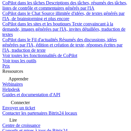
CoPilot dans les tâches
Descriptions des tâches, résumés des tâches,
listes de contrôle et commentaires générés par l'IA
CoPilot dans le Chat
Source illimitée d'idées, de textes générés par
l'IA, de brainstorming et plus encore
CoPilot dans les sites et les boutiques
Texte convaincant à la
demande, images générées par l'IA, invites détaillées, traduction de
textes
CoPilot dans le Fil d'actualités
Résumés des discussions, idées
générées par l'IA, édition et création de texte, réponses écrites par
l'IA, traduction de texte
Voir toutes les fonctionnalités de CoPilot
Voir tous les outils
Prix
Ressources
Apprendre
Webinaires
Helpdesk
Guides et documentation d'API
Connecter
Envoyer un ticket
Contacter les partenaires Bitrix24 locaux
Lire
Centre de croissance
Conseils et mises à jour de Bitrix24