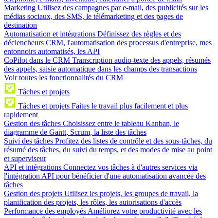
Marketing
Utilisez des campagnes par e-mail, des publicités sur les
médias sociaux, des SMS, le télémarketing et des pages de
destination
Automatisation et intégrations
Définissez des règles et des
déclencheurs CRM, l'automatisation des processus d'entreprise, mes
entonnoirs automatisés, les API
CoPilot dans le CRM
Transcription audio-texte des appels, résumés
des appels, saisie automatique dans les champs des transactions
Voir toutes les fonctionnalités du CRM
Tâches et projets
Tâches et projets
Faites le travail plus facilement et plus
rapidement
Gestion des tâches
Choisissez entre le tableau Kanban, le
diagramme de Gantt, Scrum, la liste des tâches
Suivi des tâches
Profitez des listes de contrôle et des sous-tâches, du
résumé des tâches, du suivi du temps, et des modes de mise au point
et superviseur
API et intégrations
Connectez vos tâches à d'autres services via
l'intégration API pour bénéficier d'une automatisation avancée des
tâches
Gestion des projets
Utilisez les projets, les groupes de travail, la
planification des projets, les rôles, les autorisations d'accès
Performance des employés
Améliorez votre productivité avec les