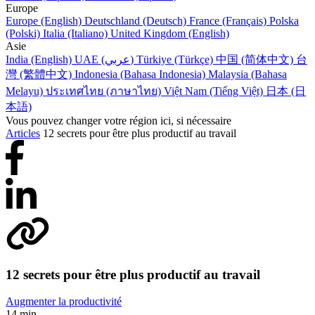
Europe
Europe (English)
Deutschland (Deutsch)
France (Français)
Polska
(Polski)
Italia (Italiano)
United Kingdom (English)
Asie
India (English)
UAE (عربي)
Türkiye (Türkçe)
中国 (简体中文)
台
灣 (繁體中文)
Indonesia (Bahasa Indonesia)
Malaysia (Bahasa
Melayu)
ประเทศไทย (ภาษาไทย)
Việt Nam (Tiếng Việt)
日本 (日
本語)
Vous pouvez changer votre région ici, si nécessaire
Articles
12 secrets pour être plus productif au travail
12 secrets pour être plus productif au travail
Augmenter la productivité
14 min