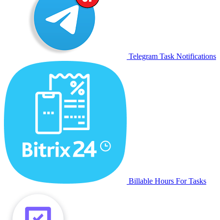
Telegram Task Notifications
Billable Hours For Tasks