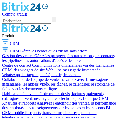
Compte gratuit
Produit
CRM
CRM
Gérez les ventes et les clients sans effort
Gestion des ventes
Gérez les prospects, les transactions, les contacts,
les pipelines, les autorisations d'accès et les rôles
Centre de contact
Communications omnicanales via des formulaires
CRM, des widgets de site Web, une messagerie instantanée,
WhatsApp, Instagram, la téléphonie, les e-mails
Collaboration de l'équipe de vente
Travaillez avec la messagerie
instantanée, les appels vidéo, les tâches, le calendrier, le stockage de
fichiers et les documents en ligne
Habilitation à la vente
Obtenez des devis, factures, paiements,
catalogues, inventaires, signatures électroniques, boutique CRM
Analyses et rapports
Analysez l'entonnoir des ventes, la performance
des employés, les renseignements sur les ventes et les rapports BI
CRM mobile
Prospects, transactions, factures, paiements,
téléphonie, e-mails, inventaire, calendrier à portée de main