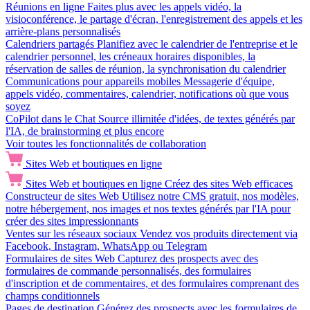
Réunions en ligne
Faites plus avec les appels vidéo, la
visioconférence, le partage d'écran, l'enregistrement des appels et les
arrière-plans personnalisés
Calendriers partagés
Planifiez avec le calendrier de l'entreprise et le
calendrier personnel, les créneaux horaires disponibles, la
réservation de salles de réunion, la synchronisation du calendrier
Communications pour appareils mobiles
Messagerie d'équipe,
appels vidéo, commentaires, calendrier, notifications où que vous
soyez
CoPilot dans le Chat
Source illimitée d'idées, de textes générés par
l'IA, de brainstorming et plus encore
Voir toutes les fonctionnalités de collaboration
Sites Web et boutiques en ligne
Sites Web et boutiques en ligne
Créez des sites Web efficaces
Constructeur de sites Web
Utilisez notre CMS gratuit, nos modèles,
notre hébergement, nos images et nos textes générés par l'IA pour
créer des sites impressionnants
Ventes sur les réseaux sociaux
Vendez vos produits directement via
Facebook, Instagram, WhatsApp ou Telegram
Formulaires de sites Web
Capturez des prospects avec des
formulaires de commande personnalisés, des formulaires
d'inscription et de commentaires, et des formulaires comprenant des
champs conditionnels
Pages de destination
Générez des prospects avec les formulaires de