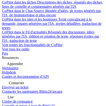
CoPilot dans les tâches
Descriptions des tâches, résumés des tâches,
listes de contrôle et commentaires générés par l'IA
CoPilot dans le Chat
Source illimitée d'idées, de textes générés par
l'IA, de brainstorming et plus encore
CoPilot dans les sites et les boutiques
Texte convaincant à la
demande, images générées par l'IA, invites détaillées, traduction de
textes
CoPilot dans le Fil d'actualités
Résumés des discussions, idées
générées par l'IA, édition et création de texte, réponses écrites par
l'IA, traduction de texte
Voir toutes les fonctionnalités de CoPilot
Voir tous les outils
Prix
Ressources
Apprendre
Webinaires
Helpdesk
Guides et documentation d'API
Connecter
Envoyer un ticket
Contacter les partenaires Bitrix24 locaux
Lire
Centre de croissance
Conseils et mises à jour de Bitrix24