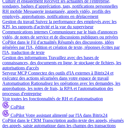
Culture et engagement
Recevez les actualités de l'entreprise,
sondages, badges d’appréciation, tags, notifications personnelles
RH mobile
Messagerie instantanée, appels vidéo, profils des
employés, approbations, notifications en déplacement
Gestion du travail
Suivez la performance des employés avec les
KPI, les rapports d'activité et la vue du superviseur
Communications internes
Communiquez par le biais d'annonces
vidéo, de notes de service et de discussions publiques ou privées
CoPilot dans le Fil d'actualités
Résumés des discussions, idées
générées par l'IA, édition et création de texte, réponses écrites par
l'IA, traduction de texte
Gestion des informations
Travaillez avec des bases de
connaissances, des documents en ligne, le stockage de fichiers, les
autorisations d'accès
Serveur MCP
Connectez des outils d'IA externes à Bitrix24 et
exécutez des actions sécurisées dans votre espace de travail
Automatisation
Rationalisez les opérations avec les demandes, les
approbations, les notes de frais, la RPA et l'automatisation des
processus d'entreprise
Voir toutes les fonctionnalités de RH et d'automatisation
CoPilot
CoPilot
Votre assistant alimenté par l'IA dans Bitrix24
CoPilot dans le CRM
Transcription audio-texte des appels, résumés
des appels, saisie automatique dans les champs des transactions