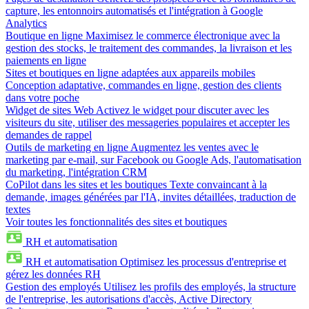
capture, les entonnoirs automatisés et l'intégration à Google
Analytics
Boutique en ligne
Maximisez le commerce électronique avec la
gestion des stocks, le traitement des commandes, la livraison et les
paiements en ligne
Sites et boutiques en ligne adaptées aux appareils mobiles
Conception adaptative, commandes en ligne, gestion des clients
dans votre poche
Widget de sites Web
Activez le widget pour discuter avec les
visiteurs du site, utiliser des messageries populaires et accepter les
demandes de rappel
Outils de marketing en ligne
Augmentez les ventes avec le
marketing par e-mail, sur Facebook ou Google Ads, l'automatisation
du marketing, l'intégration CRM
CoPilot dans les sites et les boutiques
Texte convaincant à la
demande, images générées par l'IA, invites détaillées, traduction de
textes
Voir toutes les fonctionnalités des sites et boutiques
RH et automatisation
RH et automatisation
Optimisez les processus d'entreprise et
gérez les données RH
Gestion des employés
Utilisez les profils des employés, la structure
de l'entreprise, les autorisations d'accès, Active Directory