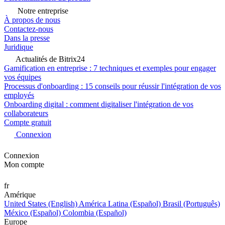
Notre entreprise
À propos de nous
Contactez-nous
Dans la presse
Juridique
Actualités de Bitrix24
Gamification en entreprise : 7 techniques et exemples pour engager
vos équipes
Processus d'onboarding : 15 conseils pour réussir l'intégration de vos
employés
Onboarding digital : comment digitaliser l'intégration de vos
collaborateurs
Compte gratuit
Connexion
Connexion
Mon compte
fr
Amérique
United States (English)
América Latina (Español)
Brasil (Português)
México (Español)
Colombia (Español)
Europe