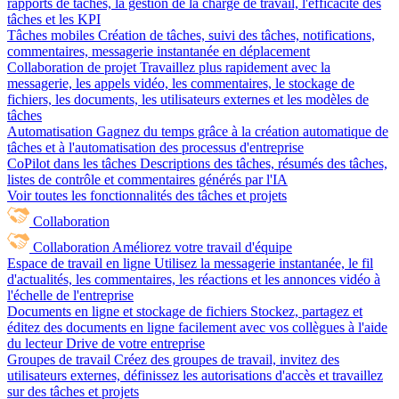
rapports de tâches, la gestion de la charge de travail, l'efficacité des
tâches et les KPI
Tâches mobiles
Création de tâches, suivi des tâches, notifications,
commentaires, messagerie instantanée en déplacement
Collaboration de projet
Travaillez plus rapidement avec la
messagerie, les appels vidéo, les commentaires, le stockage de
fichiers, les documents, les utilisateurs externes et les modèles de
tâches
Automatisation
Gagnez du temps grâce à la création automatique de
tâches et à l'automatisation des processus d'entreprise
CoPilot dans les tâches
Descriptions des tâches, résumés des tâches,
listes de contrôle et commentaires générés par l'IA
Voir toutes les fonctionnalités des tâches et projets
Collaboration
Collaboration
Améliorez votre travail d'équipe
Espace de travail en ligne
Utilisez la messagerie instantanée, le fil
d'actualités, les commentaires, les réactions et les annonces vidéo à
l'échelle de l'entreprise
Documents en ligne et stockage de fichiers
Stockez, partagez et
éditez des documents en ligne facilement avec vos collègues à l'aide
du lecteur Drive de votre entreprise
Groupes de travail
Créez des groupes de travail, invitez des
utilisateurs externes, définissez les autorisations d'accès et travaillez
sur des tâches et projets