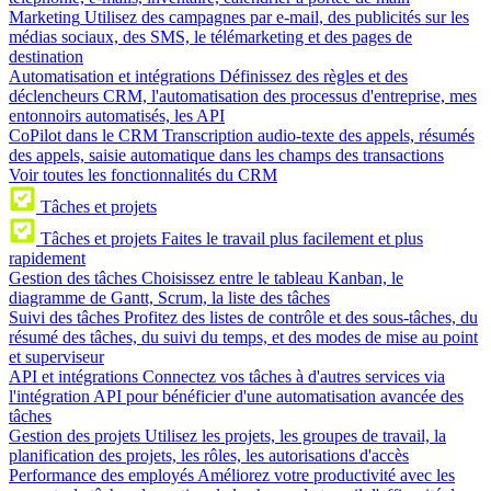
Marketing
Utilisez des campagnes par e-mail, des publicités sur les
médias sociaux, des SMS, le télémarketing et des pages de
destination
Automatisation et intégrations
Définissez des règles et des
déclencheurs CRM, l'automatisation des processus d'entreprise, mes
entonnoirs automatisés, les API
CoPilot dans le CRM
Transcription audio-texte des appels, résumés
des appels, saisie automatique dans les champs des transactions
Voir toutes les fonctionnalités du CRM
Tâches et projets
Tâches et projets
Faites le travail plus facilement et plus
rapidement
Gestion des tâches
Choisissez entre le tableau Kanban, le
diagramme de Gantt, Scrum, la liste des tâches
Suivi des tâches
Profitez des listes de contrôle et des sous-tâches, du
résumé des tâches, du suivi du temps, et des modes de mise au point
et superviseur
API et intégrations
Connectez vos tâches à d'autres services via
l'intégration API pour bénéficier d'une automatisation avancée des
tâches
Gestion des projets
Utilisez les projets, les groupes de travail, la
planification des projets, les rôles, les autorisations d'accès
Performance des employés
Améliorez votre productivité avec les