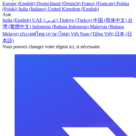
Europe (English)
Deutschland (Deutsch)
France (Français)
Polska
(Polski)
Italia (Italiano)
United Kingdom (English)
Asie
India (English)
UAE (عربي)
Türkiye (Türkçe)
中国 (简体中文)
台
灣 (繁體中文)
Indonesia (Bahasa Indonesia)
Malaysia (Bahasa
Melayu)
ประเทศไทย (ภาษาไทย)
Việt Nam (Tiếng Việt)
日本 (日
本語)
Vous pouvez changer votre région ici, si nécessaire