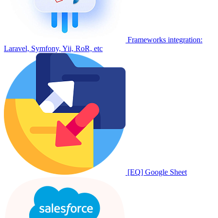
Frameworks integration:
Laravel, Symfony, Yii, RoR, etc
[EQ] Google Sheet