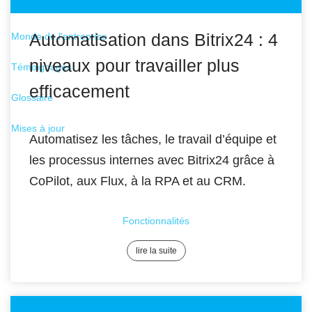
Bitrix24.Sites
Automatisation dans Bitrix24 : 4
Monde de l'entreprise
niveaux pour travailler plus
Témoignages
efficacement
Glossaire
Mises à jour
Automatisez les tâches, le travail d’équipe et
les processus internes avec Bitrix24 grâce à
CoPilot, aux Flux, à la RPA et au CRM.
Fonctionnalités
lire la suite