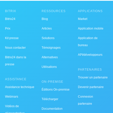
BITRIX
RESSOURCES
APPLICATIONS
Bitrix24
Blog
Market
Prix
Articles
Application mobile
Kit presse
Solutions
Application de
bureau
Nous contacter
Témoignages
API/développeurs
Bitrix24 dans la
Alternatives
presse
Utilisations
PARTENAIRES
Trouver un partenaire
ASSISTANCE
ON-PREMISE
Assistance technique
Devenir partenaire
Éditions On-premise
Webinars
Connexion
Télécharger
partenaire
Vidéos de
Documentation