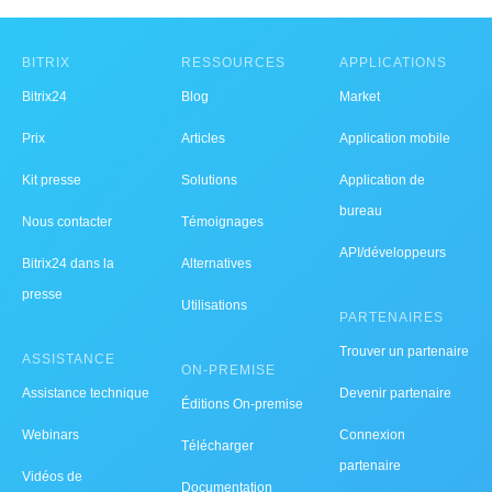
BITRIX
RESSOURCES
APPLICATIONS
Bitrix24
Blog
Market
Prix
Articles
Application mobile
Kit presse
Solutions
Application de
bureau
Nous contacter
Témoignages
API/développeurs
Bitrix24 dans la
Alternatives
presse
Utilisations
PARTENAIRES
Trouver un partenaire
ASSISTANCE
ON-PREMISE
Assistance technique
Devenir partenaire
Éditions On-premise
Webinars
Connexion
Télécharger
partenaire
Vidéos de
Documentation