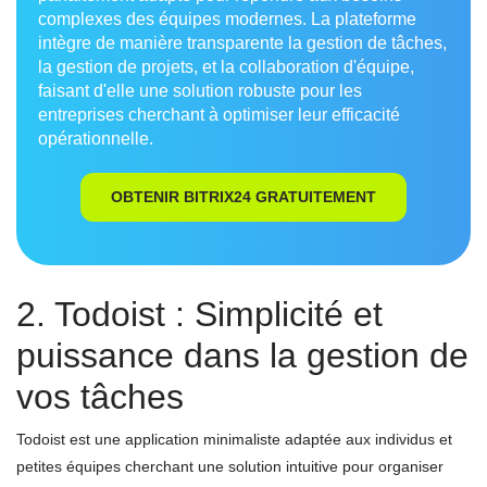
complexes des équipes modernes. La plateforme
intègre de manière transparente la gestion de tâches,
la gestion de projets, et la collaboration d'équipe,
faisant d'elle une solution robuste pour les
entreprises cherchant à optimiser leur efficacité
opérationnelle.
OBTENIR BITRIX24 GRATUITEMENT
2. Todoist : Simplicité et
puissance dans la gestion de
vos tâches
Todoist est une application minimaliste adaptée aux individus et
petites équipes cherchant une solution intuitive pour organiser