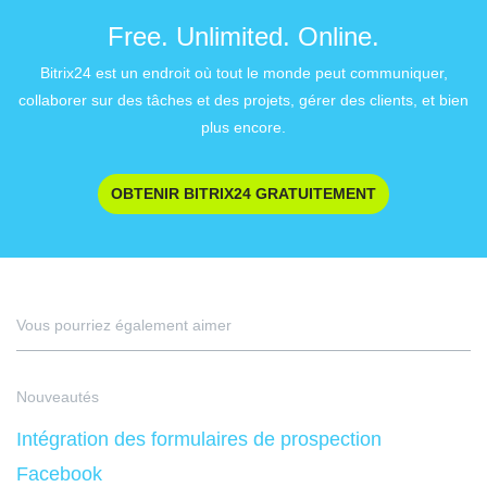
Free. Unlimited. Online.
Bitrix24 est un endroit où tout le monde peut communiquer,
collaborer sur des tâches et des projets, gérer des clients, et bien
plus encore.
OBTENIR BITRIX24 GRATUITEMENT
Vous pourriez également aimer
Nouveautés
Intégration des formulaires de prospection
Facebook