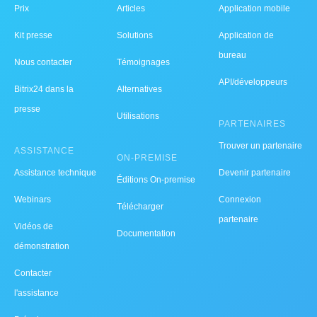
Prix
Articles
Application mobile
Kit presse
Solutions
Application de
bureau
Nous contacter
Témoignages
API/développeurs
Bitrix24 dans la
Alternatives
presse
Utilisations
PARTENAIRES
Trouver un partenaire
ASSISTANCE
ON-PREMISE
Assistance technique
Devenir partenaire
Éditions On-premise
Webinars
Connexion
Télécharger
partenaire
Vidéos de
Documentation
démonstration
Contacter
l'assistance