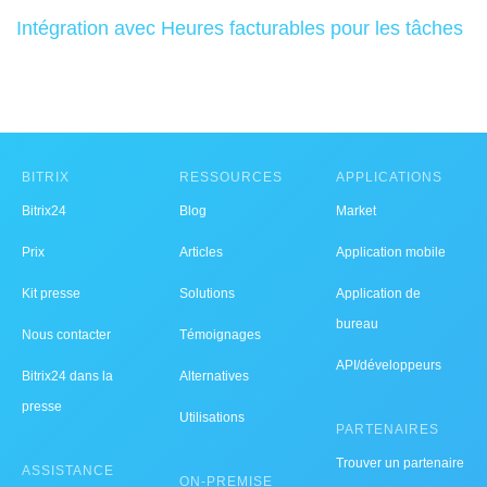
Intégration avec Heures facturables pour les tâches
BITRIX
RESSOURCES
APPLICATIONS
Bitrix24
Blog
Market
Prix
Articles
Application mobile
Kit presse
Solutions
Application de
bureau
Nous contacter
Témoignages
API/développeurs
Bitrix24 dans la
Alternatives
presse
Utilisations
PARTENAIRES
Trouver un partenaire
ASSISTANCE
ON-PREMISE