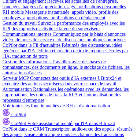
Culture et engagement
Recevez les actualités de l'entreprise,
sondages, badges d’appréciation, tags, notifications personnelles
RH mobile
Messagerie instantanée, appels vidéo, profils des
employés, approbations, notifications en déplacement
Gestion du travail
Suivez la performance des employés avec les
KPI, les rapports d'activité et la vue du superviseur
Communications internes
Communiquez par le biais d'annonces
vidéo, de notes de service et de discussions publiques ou privées
CoPilot dans le Fil d'actualités
Résumés des discussions, idées
générées par l'IA, édition et création de texte, réponses écrites par
l'IA, traduction de texte
Gestion des informations
Travaillez avec des bases de
connaissances, des documents en ligne, le stockage de fichiers, les
autorisations d'accès
Serveur MCP
Connectez des outils d'IA externes à Bitrix24 et
exécutez des actions sécurisées dans votre espace de travail
Automatisation
Rationalisez les opérations avec les demandes, les
approbations, les notes de frais, la RPA et l'automatisation des
processus d'entreprise
Voir toutes les fonctionnalités de RH et d'automatisation
CoPilot
CoPilot
Votre assistant alimenté par l'IA dans Bitrix24
CoPilot dans le CRM
Transcription audio-texte des appels, résumés
des appels, saisie automatique dans les champs des transactions