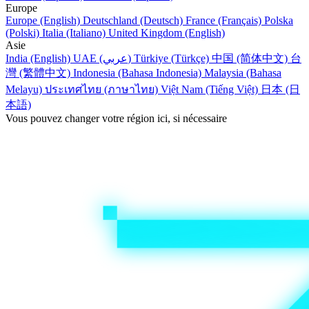
Europe
Europe (English)
Deutschland (Deutsch)
France (Français)
Polska
(Polski)
Italia (Italiano)
United Kingdom (English)
Asie
India (English)
UAE (عربي)
Türkiye (Türkçe)
中国 (简体中文)
台
灣 (繁體中文)
Indonesia (Bahasa Indonesia)
Malaysia (Bahasa
Melayu)
ประเทศไทย (ภาษาไทย)
Việt Nam (Tiếng Việt)
日本 (日
本語)
Vous pouvez changer votre région ici, si nécessaire