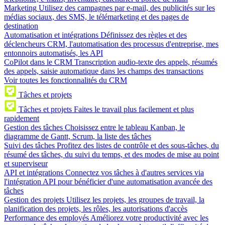
Marketing
Utilisez des campagnes par e-mail, des publicités sur les
médias sociaux, des SMS, le télémarketing et des pages de
destination
Automatisation et intégrations
Définissez des règles et des
déclencheurs CRM, l'automatisation des processus d'entreprise, mes
entonnoirs automatisés, les API
CoPilot dans le CRM
Transcription audio-texte des appels, résumés
des appels, saisie automatique dans les champs des transactions
Voir toutes les fonctionnalités du CRM
Tâches et projets
Tâches et projets
Faites le travail plus facilement et plus
rapidement
Gestion des tâches
Choisissez entre le tableau Kanban, le
diagramme de Gantt, Scrum, la liste des tâches
Suivi des tâches
Profitez des listes de contrôle et des sous-tâches, du
résumé des tâches, du suivi du temps, et des modes de mise au point
et superviseur
API et intégrations
Connectez vos tâches à d'autres services via
l'intégration API pour bénéficier d'une automatisation avancée des
tâches
Gestion des projets
Utilisez les projets, les groupes de travail, la
planification des projets, les rôles, les autorisations d'accès
Performance des employés
Améliorez votre productivité avec les