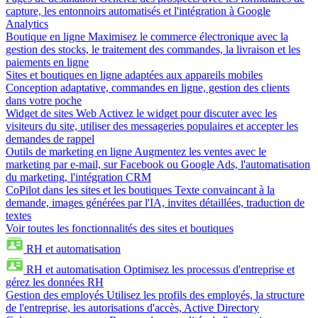
capture, les entonnoirs automatisés et l'intégration à Google
Analytics
Boutique en ligne
Maximisez le commerce électronique avec la
gestion des stocks, le traitement des commandes, la livraison et les
paiements en ligne
Sites et boutiques en ligne adaptées aux appareils mobiles
Conception adaptative, commandes en ligne, gestion des clients
dans votre poche
Widget de sites Web
Activez le widget pour discuter avec les
visiteurs du site, utiliser des messageries populaires et accepter les
demandes de rappel
Outils de marketing en ligne
Augmentez les ventes avec le
marketing par e-mail, sur Facebook ou Google Ads, l'automatisation
du marketing, l'intégration CRM
CoPilot dans les sites et les boutiques
Texte convaincant à la
demande, images générées par l'IA, invites détaillées, traduction de
textes
Voir toutes les fonctionnalités des sites et boutiques
RH et automatisation
RH et automatisation
Optimisez les processus d'entreprise et
gérez les données RH
Gestion des employés
Utilisez les profils des employés, la structure
de l'entreprise, les autorisations d'accès, Active Directory