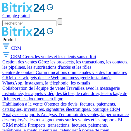
Compte gratuit
Produit
CRM
CRM
Gérez les ventes et les clients sans effort
Gestion des ventes
Gérez les prospects, les transactions, les contacts,
les pipelines, les autorisations d'accès et les rôles
Centre de contact
Communications omnicanales via des formulaires
CRM, des widgets de site Web, une messagerie instantanée,
WhatsApp, Instagram, la téléphonie, les e-mails
Collaboration de l'équipe de vente
Travaillez avec la messagerie
instantanée, les appels vidéo, les tâches, le calendrier, le stockage de
fichiers et les documents en ligne
Habilitation à la vente
Obtenez des devis, factures, paiements,
catalogues, inventaires, signatures électroniques, boutique CRM
Analyses et rapports
Analysez l'entonnoir des ventes, la performance
des employés, les renseignements sur les ventes et les rapports BI
CRM mobile
Prospects, transactions, factures, paiements,
téléphonie, e-mails, inventaire, calendrier à portée de main