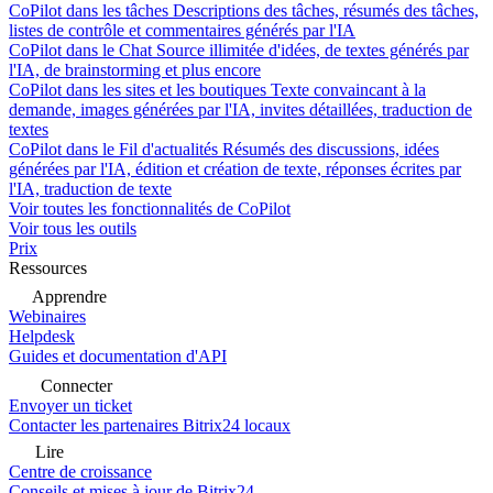
CoPilot dans les tâches
Descriptions des tâches, résumés des tâches,
listes de contrôle et commentaires générés par l'IA
CoPilot dans le Chat
Source illimitée d'idées, de textes générés par
l'IA, de brainstorming et plus encore
CoPilot dans les sites et les boutiques
Texte convaincant à la
demande, images générées par l'IA, invites détaillées, traduction de
textes
CoPilot dans le Fil d'actualités
Résumés des discussions, idées
générées par l'IA, édition et création de texte, réponses écrites par
l'IA, traduction de texte
Voir toutes les fonctionnalités de CoPilot
Voir tous les outils
Prix
Ressources
Apprendre
Webinaires
Helpdesk
Guides et documentation d'API
Connecter
Envoyer un ticket
Contacter les partenaires Bitrix24 locaux
Lire
Centre de croissance
Conseils et mises à jour de Bitrix24