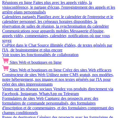
Réunions en ligne
Faites plus avec les appels vidéo, la
visioconférence, le partage d'écran, l'enregistrement des appels et les
arrière-plans personnalisés
Calendriers partagés
Planifiez avec le calendrier de l'entreprise et le
calendrier personnel, les créneaux horaires disponibles, la
réservation de salles de réunion, la synchronisation du calendrier
Communications pour appareils mobiles
Messagerie d'équipe,
appels vidéo, commentaires, calendrier, notifications où que vous
soyez
CoPilot dans le Chat
Source illimitée d'idées, de textes générés par
l'IA, de brainstorming et plus encore
Voir toutes les fonctionnalités de collaboration
Sites Web et boutiques en ligne
Sites Web et boutiques en ligne
Créez des sites Web efficaces
Constructeur de sites Web
Utilisez notre CMS gratuit, nos modèles,
notre hébergement, nos images et nos textes générés par l'IA pour
créer des sites impressionnants
Ventes sur les réseaux sociaux
Vendez vos produits directement via
Facebook, Instagram, WhatsApp ou Telegram
Formulaires de sites Web
Capturez des prospects avec des
formulaires de commande personnalisés, des formulaires
d'inscription et de commentaires, et des formulaires comprenant des
champs conditionnels
Pages de destination
Générez des prospects avec les formulaires de