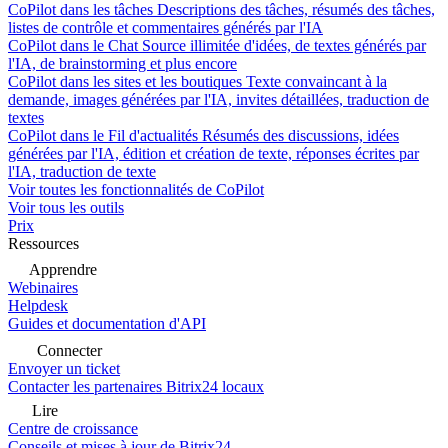
CoPilot dans les tâches
Descriptions des tâches, résumés des tâches,
listes de contrôle et commentaires générés par l'IA
CoPilot dans le Chat
Source illimitée d'idées, de textes générés par
l'IA, de brainstorming et plus encore
CoPilot dans les sites et les boutiques
Texte convaincant à la
demande, images générées par l'IA, invites détaillées, traduction de
textes
CoPilot dans le Fil d'actualités
Résumés des discussions, idées
générées par l'IA, édition et création de texte, réponses écrites par
l'IA, traduction de texte
Voir toutes les fonctionnalités de CoPilot
Voir tous les outils
Prix
Ressources
Apprendre
Webinaires
Helpdesk
Guides et documentation d'API
Connecter
Envoyer un ticket
Contacter les partenaires Bitrix24 locaux
Lire
Centre de croissance
Conseils et mises à jour de Bitrix24