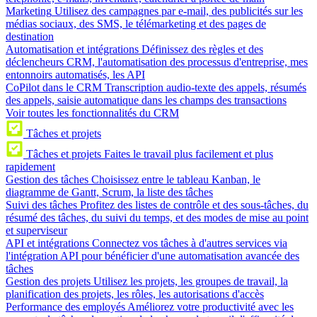
Marketing
Utilisez des campagnes par e-mail, des publicités sur les
médias sociaux, des SMS, le télémarketing et des pages de
destination
Automatisation et intégrations
Définissez des règles et des
déclencheurs CRM, l'automatisation des processus d'entreprise, mes
entonnoirs automatisés, les API
CoPilot dans le CRM
Transcription audio-texte des appels, résumés
des appels, saisie automatique dans les champs des transactions
Voir toutes les fonctionnalités du CRM
Tâches et projets
Tâches et projets
Faites le travail plus facilement et plus
rapidement
Gestion des tâches
Choisissez entre le tableau Kanban, le
diagramme de Gantt, Scrum, la liste des tâches
Suivi des tâches
Profitez des listes de contrôle et des sous-tâches, du
résumé des tâches, du suivi du temps, et des modes de mise au point
et superviseur
API et intégrations
Connectez vos tâches à d'autres services via
l'intégration API pour bénéficier d'une automatisation avancée des
tâches
Gestion des projets
Utilisez les projets, les groupes de travail, la
planification des projets, les rôles, les autorisations d'accès
Performance des employés
Améliorez votre productivité avec les