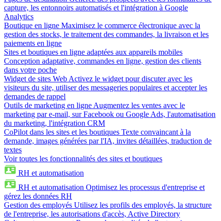
capture, les entonnoirs automatisés et l'intégration à Google
Analytics
Boutique en ligne
Maximisez le commerce électronique avec la
gestion des stocks, le traitement des commandes, la livraison et les
paiements en ligne
Sites et boutiques en ligne adaptées aux appareils mobiles
Conception adaptative, commandes en ligne, gestion des clients
dans votre poche
Widget de sites Web
Activez le widget pour discuter avec les
visiteurs du site, utiliser des messageries populaires et accepter les
demandes de rappel
Outils de marketing en ligne
Augmentez les ventes avec le
marketing par e-mail, sur Facebook ou Google Ads, l'automatisation
du marketing, l'intégration CRM
CoPilot dans les sites et les boutiques
Texte convaincant à la
demande, images générées par l'IA, invites détaillées, traduction de
textes
Voir toutes les fonctionnalités des sites et boutiques
RH et automatisation
RH et automatisation
Optimisez les processus d'entreprise et
gérez les données RH
Gestion des employés
Utilisez les profils des employés, la structure
de l'entreprise, les autorisations d'accès, Active Directory