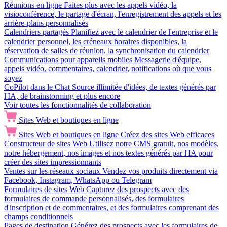
Réunions en ligne
Faites plus avec les appels vidéo, la
visioconférence, le partage d'écran, l'enregistrement des appels et les
arrière-plans personnalisés
Calendriers partagés
Planifiez avec le calendrier de l'entreprise et le
calendrier personnel, les créneaux horaires disponibles, la
réservation de salles de réunion, la synchronisation du calendrier
Communications pour appareils mobiles
Messagerie d'équipe,
appels vidéo, commentaires, calendrier, notifications où que vous
soyez
CoPilot dans le Chat
Source illimitée d'idées, de textes générés par
l'IA, de brainstorming et plus encore
Voir toutes les fonctionnalités de collaboration
Sites Web et boutiques en ligne
Sites Web et boutiques en ligne
Créez des sites Web efficaces
Constructeur de sites Web
Utilisez notre CMS gratuit, nos modèles,
notre hébergement, nos images et nos textes générés par l'IA pour
créer des sites impressionnants
Ventes sur les réseaux sociaux
Vendez vos produits directement via
Facebook, Instagram, WhatsApp ou Telegram
Formulaires de sites Web
Capturez des prospects avec des
formulaires de commande personnalisés, des formulaires
d'inscription et de commentaires, et des formulaires comprenant des
champs conditionnels
Pages de destination
Générez des prospects avec les formulaires de