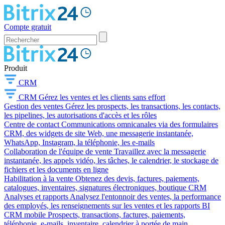
Compte gratuit
Produit
CRM
CRM
Gérez les ventes et les clients sans effort
Gestion des ventes
Gérez les prospects, les transactions, les contacts,
les pipelines, les autorisations d'accès et les rôles
Centre de contact
Communications omnicanales via des formulaires
CRM, des widgets de site Web, une messagerie instantanée,
WhatsApp, Instagram, la téléphonie, les e-mails
Collaboration de l'équipe de vente
Travaillez avec la messagerie
instantanée, les appels vidéo, les tâches, le calendrier, le stockage de
fichiers et les documents en ligne
Habilitation à la vente
Obtenez des devis, factures, paiements,
catalogues, inventaires, signatures électroniques, boutique CRM
Analyses et rapports
Analysez l'entonnoir des ventes, la performance
des employés, les renseignements sur les ventes et les rapports BI
CRM mobile
Prospects, transactions, factures, paiements,
téléphonie, e-mails, inventaire, calendrier à portée de main