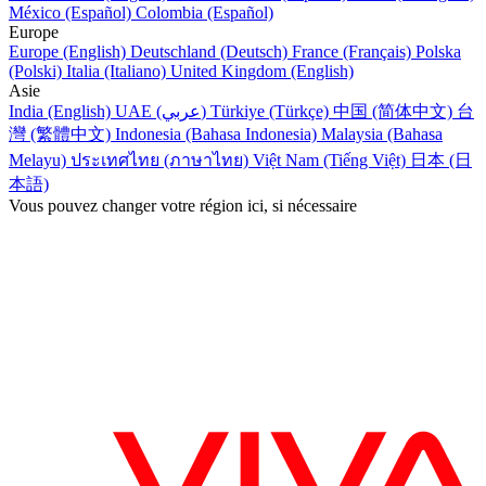
México (Español)
Colombia (Español)
Europe
Europe (English)
Deutschland (Deutsch)
France (Français)
Polska
(Polski)
Italia (Italiano)
United Kingdom (English)
Asie
India (English)
UAE (عربي)
Türkiye (Türkçe)
中国 (简体中文)
台
灣 (繁體中文)
Indonesia (Bahasa Indonesia)
Malaysia (Bahasa
Melayu)
ประเทศไทย (ภาษาไทย)
Việt Nam (Tiếng Việt)
日本 (日
本語)
Vous pouvez changer votre région ici, si nécessaire