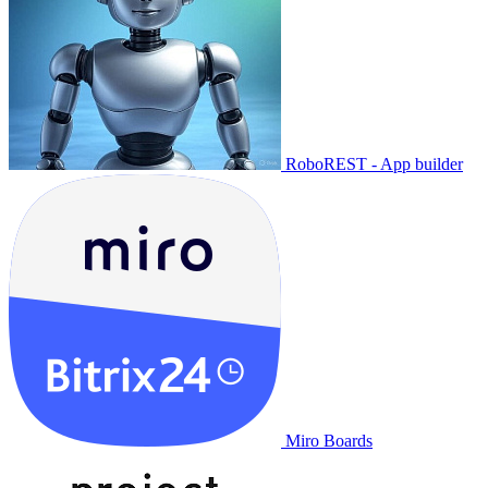
RoboREST - App builder
Miro Boards