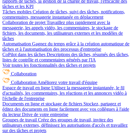
rapports de tâches, la gestion de la charge de travail, l'efficacité des
tâches et les KPI
Tâches mobiles
Création de tâches, suivi des tâches, notifications,
commentaires, messagerie instantanée en déplacement
Collaboration de projet
Travaillez plus rapidement avec la
messagerie, les appels vidéo, les commentaires, le stockage de
fichiers, les documents, les utilisateurs externes et les modèles de
tâches
Automatisation
Gagnez du temps grâce à la création automatique de
tâches et à l'automatisation des processus d'entreprise
CoPilot dans les tâches
Descriptions des tâches, résumés des tâches,
listes de contrôle et commentaires générés par l'IA
Voir toutes les fonctionnalités des tâches et projets
Collaboration
Collaboration
Améliorez votre travail d'équipe
Espace de travail en ligne
Utilisez la messagerie instantanée, le fil
d'actualités, les commentaires, les réactions et les annonces vidéo à
l'échelle de l'entreprise
Documents en ligne et stockage de fichiers
Stockez, partagez et
éditez des documents en ligne facilement avec vos collègues à l'aide
du lecteur Drive de votre entreprise
Groupes de travail
Créez des groupes de travail, invitez des
utilisateurs externes, définissez les autorisations d'accès et travaillez
sur des tâches et projets