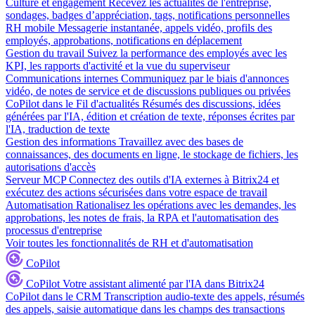
Culture et engagement
Recevez les actualités de l'entreprise,
sondages, badges d’appréciation, tags, notifications personnelles
RH mobile
Messagerie instantanée, appels vidéo, profils des
employés, approbations, notifications en déplacement
Gestion du travail
Suivez la performance des employés avec les
KPI, les rapports d'activité et la vue du superviseur
Communications internes
Communiquez par le biais d'annonces
vidéo, de notes de service et de discussions publiques ou privées
CoPilot dans le Fil d'actualités
Résumés des discussions, idées
générées par l'IA, édition et création de texte, réponses écrites par
l'IA, traduction de texte
Gestion des informations
Travaillez avec des bases de
connaissances, des documents en ligne, le stockage de fichiers, les
autorisations d'accès
Serveur MCP
Connectez des outils d'IA externes à Bitrix24 et
exécutez des actions sécurisées dans votre espace de travail
Automatisation
Rationalisez les opérations avec les demandes, les
approbations, les notes de frais, la RPA et l'automatisation des
processus d'entreprise
Voir toutes les fonctionnalités de RH et d'automatisation
CoPilot
CoPilot
Votre assistant alimenté par l'IA dans Bitrix24
CoPilot dans le CRM
Transcription audio-texte des appels, résumés
des appels, saisie automatique dans les champs des transactions